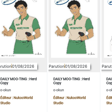
rution
01/08/2026
Parution
01/08/2026
Parut
DAILY MOO-TING : Herd
DAILY MOO-TING : Herd
DAI
Copy
Copy
Co
o-okun
o-okun
o-o
Éditeur : NukooWorld
Éditeur : NukooWorld
Édi
Studio
Studio
Stu