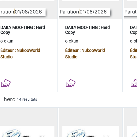
rution
01/08/2026
Parution
01/08/2026
Parut
DAILY MOO-TING : Herd
DAILY MOO-TING : Herd
DAI
Copy
Copy
Co
o-okun
o-okun
o-o
Éditeur : NukooWorld
Éditeur : NukooWorld
Édi
Studio
Studio
Stu
herd
14 résultats