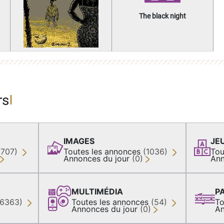
The black night
rs
IMAGES
JE
(707)
Toutes les annonces
(1036)
Tou
Annonces du jour
(0)
Ann
MULTIMÉDIA
P
36363)
Toutes les annonces
(54)
To
Annonces du jour
(0)
An