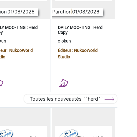
ion
01/08/2026
Parution
01/08/2026
LY MOO-TING : Herd
DAILY MOO-TING : Herd
py
Copy
kun
o-okun
teur : NukooWorld
Éditeur : NukooWorld
dio
Studio
Toutes les nouveautés ``herd``