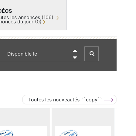
DÉOS
utes les annonces
(106)
nonces du jour
(0)
recherche par date

Toutes les nouveautés ``copy``