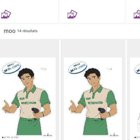
moo
14 résultats