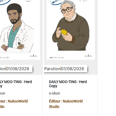
ion
01/08/2026
Parution
01/08/2026
LY MOO-TING : Herd
DAILY MOO-TING : Herd
py
Copy
kun
o-okun
teur : NukooWorld
Éditeur : NukooWorld
dio
Studio