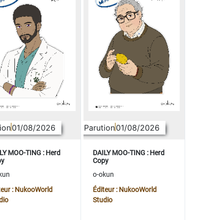
ion
01/08/2026
Parution
01/08/2026
LY MOO-TING : Herd
DAILY MOO-TING : Herd
py
Copy
kun
o-okun
teur : NukooWorld
Éditeur : NukooWorld
dio
Studio