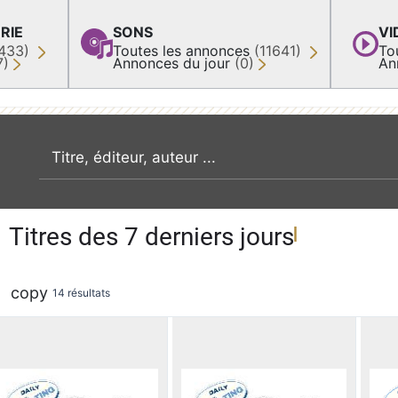
RIE
SONS
VI
433)
Toutes les annonces
(11641)
To
7)
Annonces du jour
(0)
An
recherche par mot clé
Titres des 7 derniers jours
copy
14 résultats