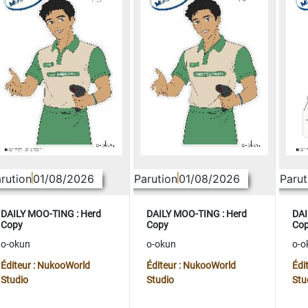
rution
01/08/2026
Parution
01/08/2026
Parut
DAILY MOO-TING : Herd
DAILY MOO-TING : Herd
DAI
Copy
Copy
Co
o-okun
o-okun
o-o
Éditeur : NukooWorld
Éditeur : NukooWorld
Édi
Studio
Studio
Stu