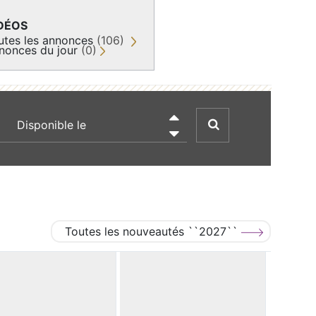
DÉOS
utes les annonces
(106)
nonces du jour
(0)
recherche par date

Toutes les nouveautés ``2027``