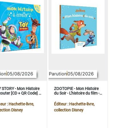
ion
05/08/2026
Parution
05/08/2026
 STORY - Mon Histoire
ZOOTOPIE - Mon Histoire
couter [CD + QR Code] -
du Soir - L'histoire du film -
ney Pixar
Disney
eur : Hachette-livre,
Éditeur : Hachette-livre,
lection Disney
collection Disney