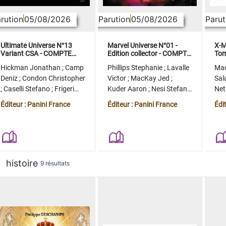
rution
05/08/2026
Parution
05/08/2026
Parut
Ultimate Universe N°13
Marvel Universe N°01 -
X-M
Variant CSA - COMPTE
Edition collector - COMPTE
Tom
FERME
FERME
col
Hickman Jonathan
;
Camp
Phillips Stephanie
;
Lavalle
Ma
Deniz
;
Condon Christopher
Victor
;
MacKay Jed
;
Sal
;
Caselli Stefano
;
Frigeri
Kuder Aaron
;
Nesi Stefano
Ne
Juan
;
Momoko Peach
;
Lopez Alvaro
Ste
Éditeur : Panini France
Éditeur : Panini France
Édi
histoire
9 résultats