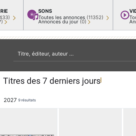
RIE
SONS
VI
433)
Toutes les annonces
(11352)
To
7)
Annonces du jour
(0)
An
recherche par mot clé
Titres des 7 derniers jours
2027
9 résultats