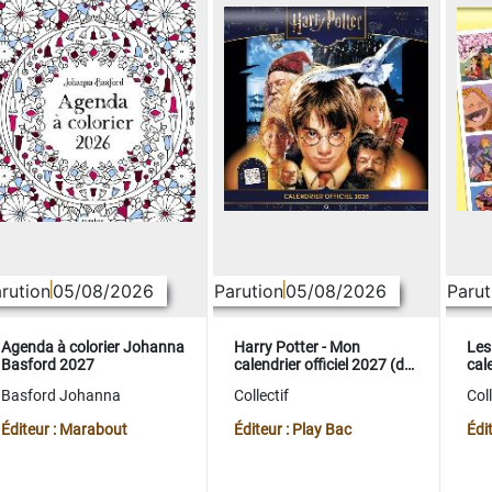
rution
05/08/2026
Parution
05/08/2026
Parut
Agenda à colorier Johanna
Harry Potter - Mon
Les
Basford 2027
calendrier officiel 2027 (de
cale
sept. 2026 à déc. 2027)
sep
Basford Johanna
Collectif
Coll
Éditeur : Marabout
Éditeur : Play Bac
Édi