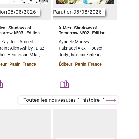
ion
05/08/2026
Parution
05/08/2026
en - Shadows of
X-Men - Shadows of
orrow N°03 - Edition
Tomorrow N°02 - Edition
lector - COMPTE FERME
collector - COMPTE FERME
cKay Jed
;
Ahmed
Ayodele Murewa
;
adin
;
Allen Ashley
;
Diaz
Paknadel Alex
;
Houser
tho
;
Henderson Mike
;
Jody
;
Mancin Federica
;
gman Ryan
Antonio Roge
;
Camagni
teur : Panini France
Éditeur : Panini France
Jacopo
Toutes les nouveautés ``histoire``