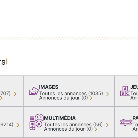
rs
IMAGES
JE
(707)
Toutes les annonces
(1035)
Tou
Annonces du jour
(0)
An
MULTIMÉDIA
P
36214)
Toutes les annonces
(56)
To
Annonces du jour
(0)
An