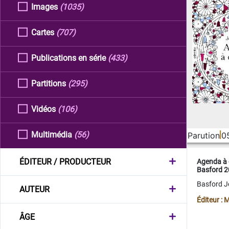
Images
(1035)
Cartes
(707)
Publications en série
(433)
Partitions
(295)
Vidéos
(106)
Multimédia
(56)
Parution
0
ÉDITEUR / PRODUCTEUR
Agenda à 
Basford 
Basford 
AUTEUR
Éditeur :
ÂGE