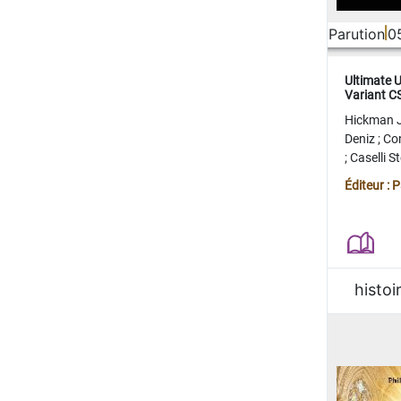
Parution
0
Ultimate 
Variant 
FERME
Hickman 
Deniz
;
Co
;
Caselli 
Juan
;
Mo
Éditeur : 
histoi