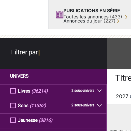
PUBLICATIONS EN SÉRIE
Toutes les annonces
(433)
Annonces du jour
(227)
re
Filtrer par
Titr
UNIVERS
Livres
(36214)
2 sous-univers
2027
Sons
(11352)
2 sous-univers
Jeunesse
(3816)