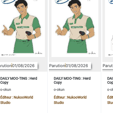
rution
01/08/2026
Parution
01/08/2026
Parut
DAILY MOO-TING : Herd
DAILY MOO-TING : Herd
DAI
Copy
Copy
Co
o-okun
o-okun
o-o
Éditeur : NukooWorld
Éditeur : NukooWorld
Édi
Studio
Studio
Stu