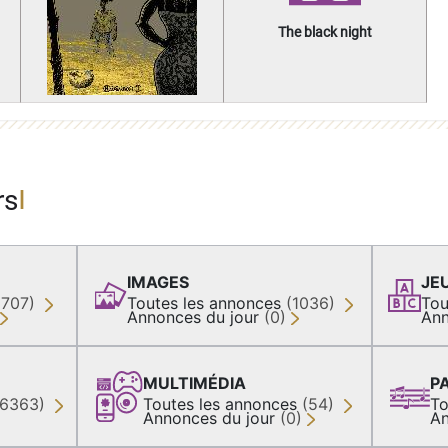
The black night
rs
IMAGES
JE
(707)
Toutes les annonces
(1036)
Tou
Annonces du jour
(0)
Ann
MULTIMÉDIA
P
36363)
Toutes les annonces
(54)
To
Annonces du jour
(0)
An