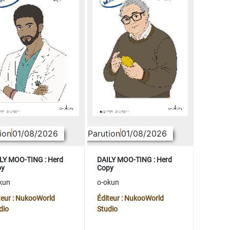
ion
01/08/2026
Parution
01/08/2026
LY MOO-TING : Herd
DAILY MOO-TING : Herd
py
Copy
kun
o-okun
teur : NukooWorld
Éditeur : NukooWorld
dio
Studio