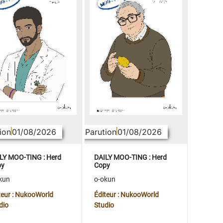
ion
01/08/2026
Parution
01/08/2026
LY MOO-TING : Herd
DAILY MOO-TING : Herd
py
Copy
kun
o-okun
teur : NukooWorld
Éditeur : NukooWorld
dio
Studio