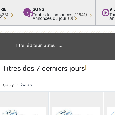
RIE
SONS
VI
433)
Toutes les annonces
(11641)
To
7)
Annonces du jour
(0)
An
recherche par mot clé
Titres des 7 derniers jours
copy
14 résultats