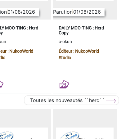
ion
01/08/2026
Parution
01/08/2026
LY MOO-TING : Herd
DAILY MOO-TING : Herd
py
Copy
kun
o-okun
teur : NukooWorld
Éditeur : NukooWorld
dio
Studio
Toutes les nouveautés ``herd``