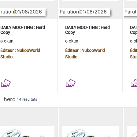
rution
01/08/2026
Parution
01/08/2026
Parut
DAILY MOO-TING : Herd
DAILY MOO-TING : Herd
DAI
Copy
Copy
Co
o-okun
o-okun
o-o
Éditeur : NukooWorld
Éditeur : NukooWorld
Édi
Studio
Studio
Stu
herd
14 résultats