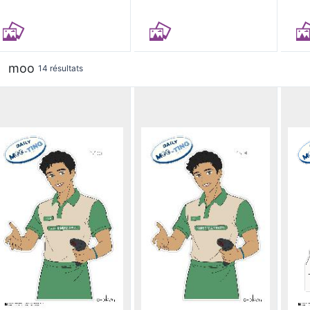
moo
14 résultats