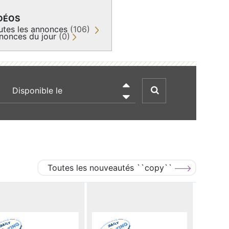
DÉOS
utes les annonces
(106)
nonces du jour
(0)
recherche par date

Toutes les nouveautés ``copy``