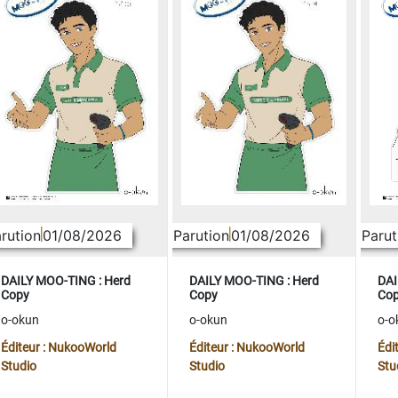
rution
01/08/2026
Parution
01/08/2026
Parut
DAILY MOO-TING : Herd
DAILY MOO-TING : Herd
DAI
Copy
Copy
Co
o-okun
o-okun
o-o
Éditeur : NukooWorld
Éditeur : NukooWorld
Édi
Studio
Studio
Stu