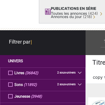
PUBLICATIONS EN SÉRIE
Toutes les annonces
(424)
Annonces du jour
(218)
re
Filtrer par
Titr
UNIVERS
Livres
(36842)
2 sous-univers
copy
Sons
(11892)
2 sous-univers
Jeunesse
(3948)