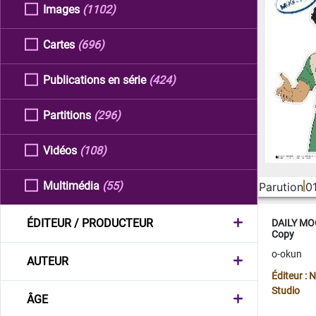
Images
(1102)
Cartes
(696)
Publications en série
(424)
Partitions
(296)
Vidéos
(108)
Multimédia
(55)
Parution
0
ÉDITEUR / PRODUCTEUR
DAILY MOO
Copy
o-okun
AUTEUR
Éditeur :
Studio
ÂGE