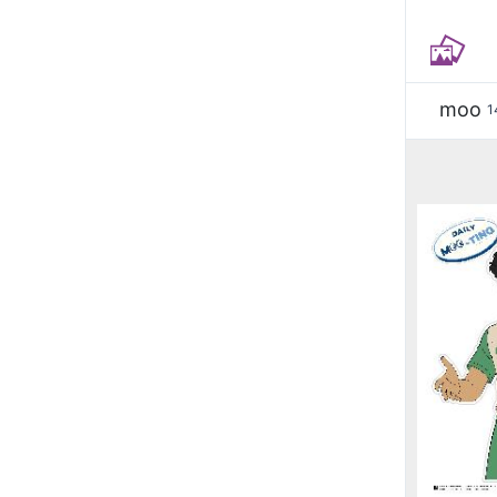
moo
1