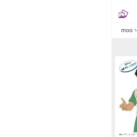
moo
1