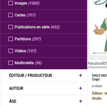
Images
(1060)
Cartes
(707)
Publications en série
(432)
Partitions
(297)
Vidéos
(107)
Multimédia
(56)
Parution
0
ÉDITEUR / PRODUCTEUR
DAILY MOO
Copy
o-okun
AUTEUR
Éditeur :
Studio
ÂGE