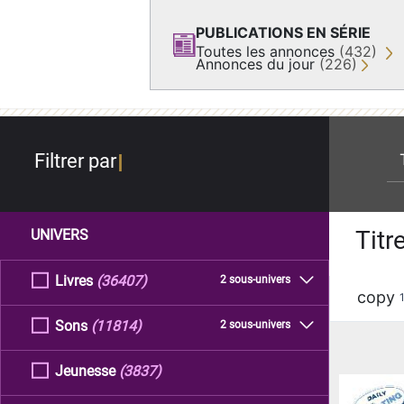
PUBLICATIONS EN SÉRIE
Toutes les annonces
(432)
Annonces du jour
(226)
re
Filtrer par
Titr
UNIVERS
Livres
(36407)
2 sous-univers
copy
Sons
(11814)
2 sous-univers
Jeunesse
(3837)