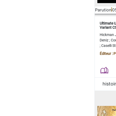
Parution
0
Ultimate 
Variant 
FERME
Hickman 
Deniz
;
Co
;
Caselli 
Juan
;
Mo
Éditeur : 
histoi