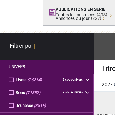
PUBLICATIONS EN SÉRIE
Toutes les annonces
(433)
Annonces du jour
(227)
re
Filtrer par
Titr
UNIVERS
Livres
(36214)
2 sous-univers
2027
Sons
(11352)
2 sous-univers
Jeunesse
(3816)