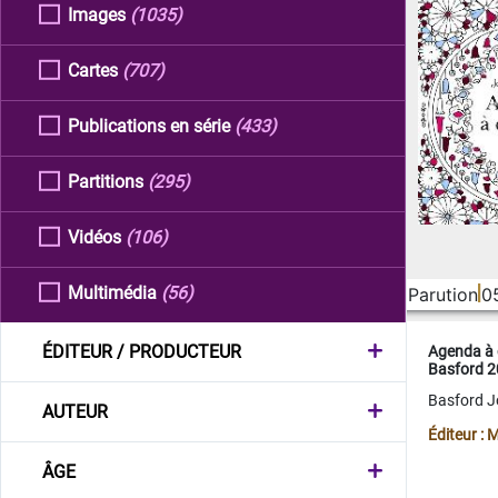
Images
(1035)
Cartes
(707)
Publications en série
(433)
Partitions
(295)
Vidéos
(106)
Multimédia
(56)
Parution
0
ÉDITEUR / PRODUCTEUR
Agenda à 
Basford 
Basford 
AUTEUR
Éditeur :
ÂGE