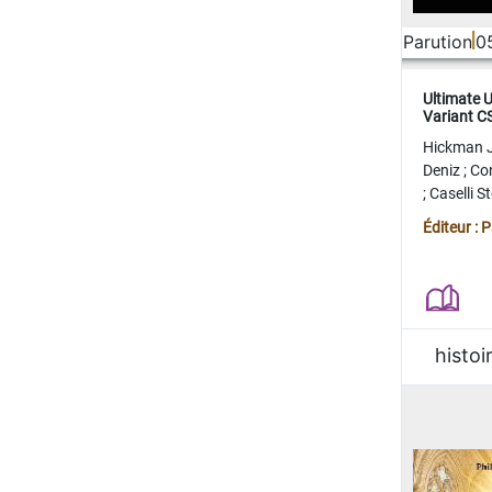
Parution
0
Ultimate 
Variant 
FERME
Hickman 
Deniz
;
Co
;
Caselli 
Juan
;
Mo
Éditeur : 
histoi