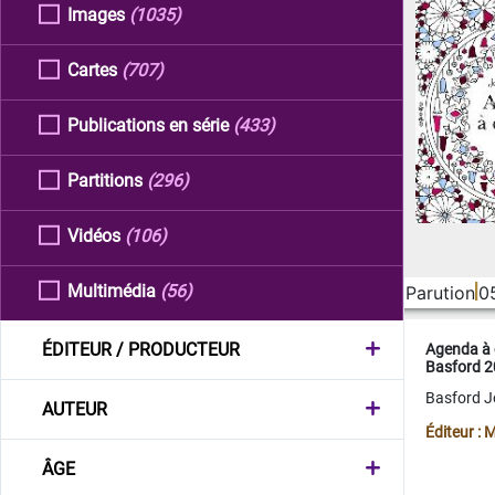
Images
(1035)
Cartes
(707)
Publications en série
(433)
Partitions
(296)
Vidéos
(106)
Multimédia
(56)
Parution
0
ÉDITEUR / PRODUCTEUR
Agenda à 
Basford 
Basford 
AUTEUR
Éditeur :
ÂGE