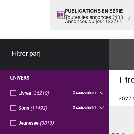
PUBLICATIONS EN SÉRIE
Toutes les annonces
(433)
Annonces du jour
(227)
re
Filtrer par
Titr
UNIVERS
Livres
(36210)
2 sous-univers
2027
Sons
(11492)
2 sous-univers
Jeunesse
(3813)