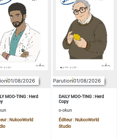
ion
01/08/2026
Parution
01/08/2026
LY MOO-TING : Herd
DAILY MOO-TING : Herd
py
Copy
kun
o-okun
teur : NukooWorld
Éditeur : NukooWorld
dio
Studio