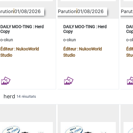
rution
01/08/2026
Parution
01/08/2026
Parut
DAILY MOO-TING : Herd
DAILY MOO-TING : Herd
DAI
Copy
Copy
Co
o-okun
o-okun
o-o
Éditeur : NukooWorld
Éditeur : NukooWorld
Édi
Studio
Studio
Stu
herd
14 résultats