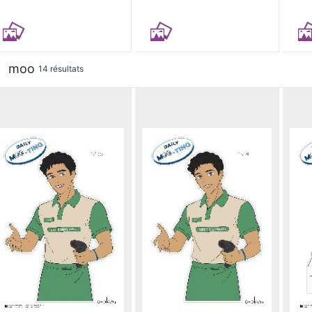
moo
14 résultats