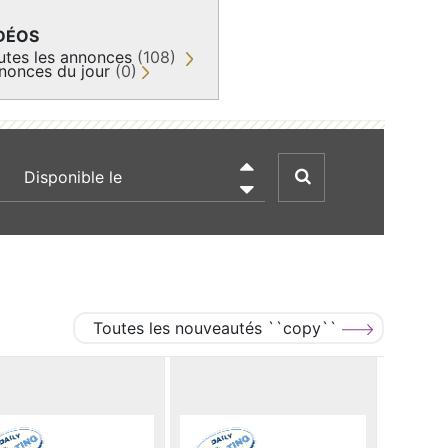
DÉOS
utes les annonces
(108)
nonces du jour
(0)
recherche par date

Toutes les nouveautés ``copy``