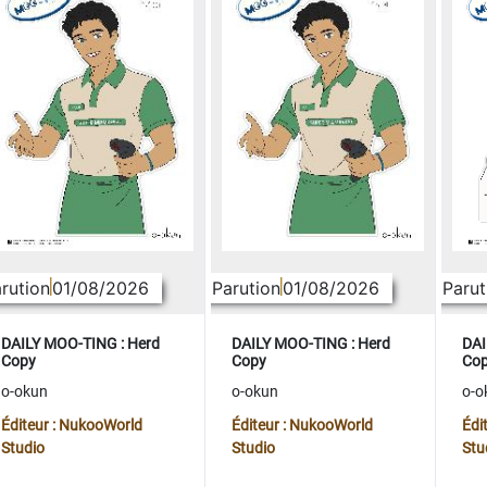
rution
01/08/2026
Parution
01/08/2026
Parut
DAILY MOO-TING : Herd
DAILY MOO-TING : Herd
DAI
Copy
Copy
Co
o-okun
o-okun
o-o
Éditeur : NukooWorld
Éditeur : NukooWorld
Édi
Studio
Studio
Stu