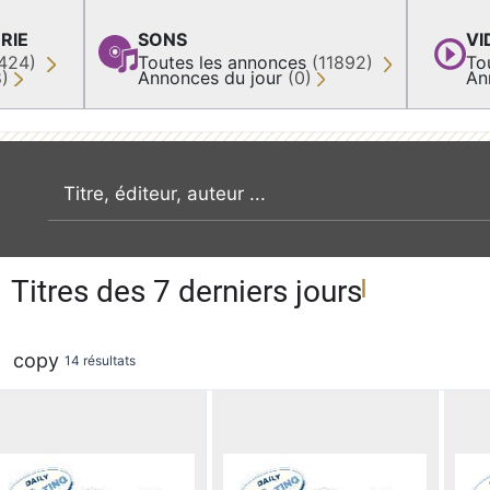
RIE
SONS
VI
424)
Toutes les annonces
(11892)
To
8)
Annonces du jour
(0)
An
recherche par mot clé
Titres des 7 derniers jours
copy
14 résultats