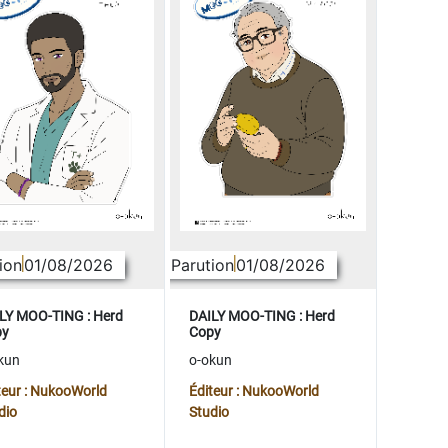
ion
01/08/2026
Parution
01/08/2026
LY MOO-TING : Herd
DAILY MOO-TING : Herd
py
Copy
kun
o-okun
teur : NukooWorld
Éditeur : NukooWorld
dio
Studio