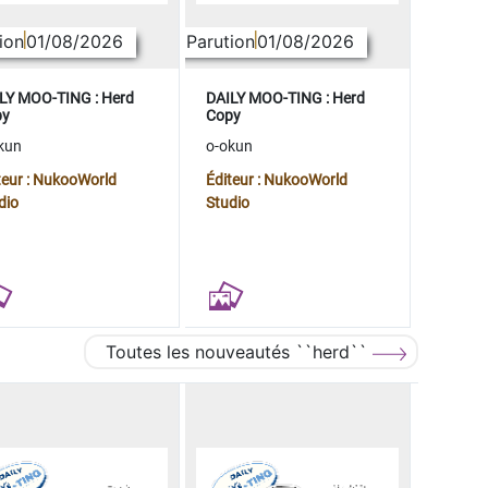
ion
01/08/2026
Parution
01/08/2026
LY MOO-TING : Herd
DAILY MOO-TING : Herd
py
Copy
kun
o-okun
teur : NukooWorld
Éditeur : NukooWorld
dio
Studio
Toutes les nouveautés ``herd``