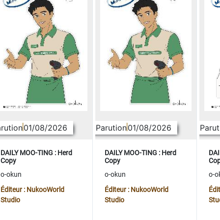
rution
01/08/2026
Parution
01/08/2026
Parut
DAILY MOO-TING : Herd
DAILY MOO-TING : Herd
DAI
Copy
Copy
Co
o-okun
o-okun
o-o
Éditeur : NukooWorld
Éditeur : NukooWorld
Édi
Studio
Studio
Stu