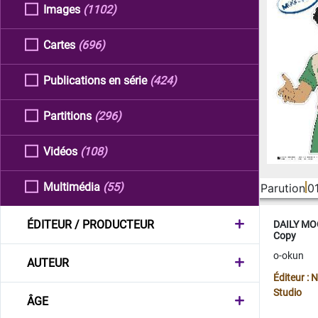
Images
(1102)
Cartes
(696)
Publications en série
(424)
Partitions
(296)
Vidéos
(108)
Multimédia
(55)
Parution
0
ÉDITEUR / PRODUCTEUR
DAILY MOO
Copy
o-okun
AUTEUR
Éditeur :
Studio
ÂGE