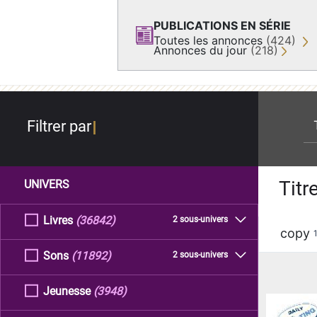
PUBLICATIONS EN SÉRIE
Toutes les annonces
(424)
Annonces du jour
(218)
re
Filtrer par
Titr
UNIVERS
Livres
(36842)
2 sous-univers
copy
Sons
(11892)
2 sous-univers
Jeunesse
(3948)