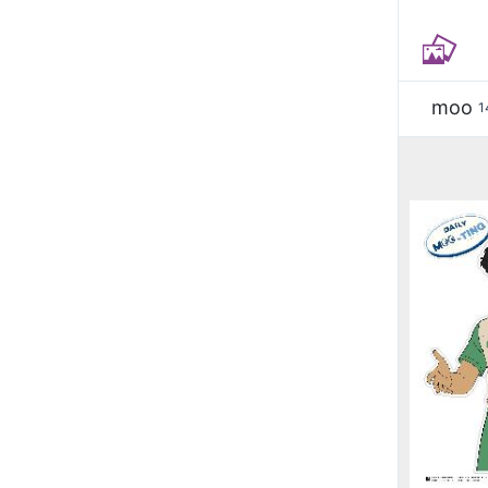
moo
1