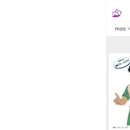
moo
1