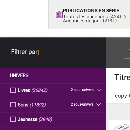
PUBLICATIONS EN SÉRIE
Toutes les annonces
(424)
Annonces du jour
(218)
re
Filtrer par
Titr
UNIVERS
Livres
(36842)
2 sous-univers
copy
Sons
(11892)
2 sous-univers
Jeunesse
(3948)