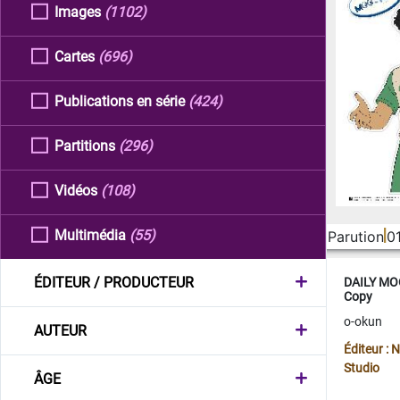
Images
(1102)
Cartes
(696)
Publications en série
(424)
Partitions
(296)
Vidéos
(108)
Multimédia
(55)
Parution
0
ÉDITEUR / PRODUCTEUR
DAILY MOO
Copy
o-okun
AUTEUR
Éditeur :
Studio
ÂGE