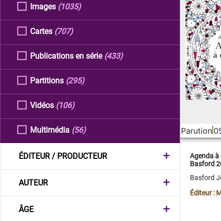
Images
(1035)
Cartes
(707)
Publications en série
(433)
Partitions
(295)
Vidéos
(106)
Multimédia
(56)
Parution
0
ÉDITEUR / PRODUCTEUR
Agenda à 
Basford 
Basford 
AUTEUR
Éditeur :
ÂGE