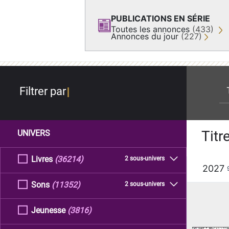
PUBLICATIONS EN SÉRIE
Toutes les annonces
(433)
Annonces du jour
(227)
re
Filtrer par
Titr
UNIVERS
Livres
(36214)
2 sous-univers
2027
Sons
(11352)
2 sous-univers
Jeunesse
(3816)