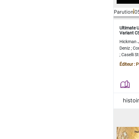
Parution
0
Ultimate 
Variant 
FERME
Hickman 
Deniz
;
Co
;
Caselli 
Juan
;
Mo
Éditeur : 
histoi