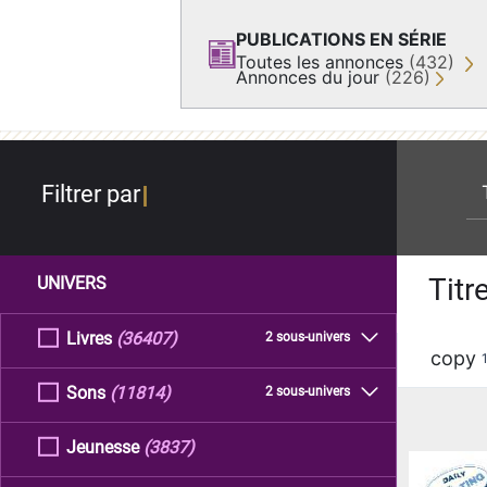
PUBLICATIONS EN SÉRIE
Toutes les annonces
(432)
Annonces du jour
(226)
re
Filtrer par
Titr
UNIVERS
Livres
(36407)
2 sous-univers
copy
Sons
(11814)
2 sous-univers
Jeunesse
(3837)