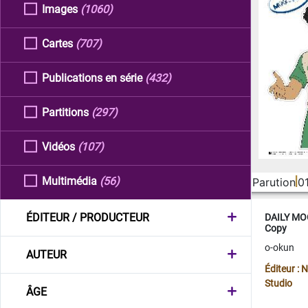
Images
(1060)
Cartes
(707)
Publications en série
(432)
Partitions
(297)
Vidéos
(107)
Multimédia
(56)
Parution
0
ÉDITEUR / PRODUCTEUR
DAILY MOO
Copy
o-okun
AUTEUR
Éditeur :
Studio
ÂGE