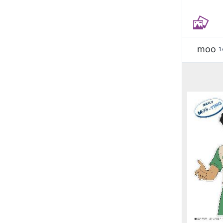
moo
1