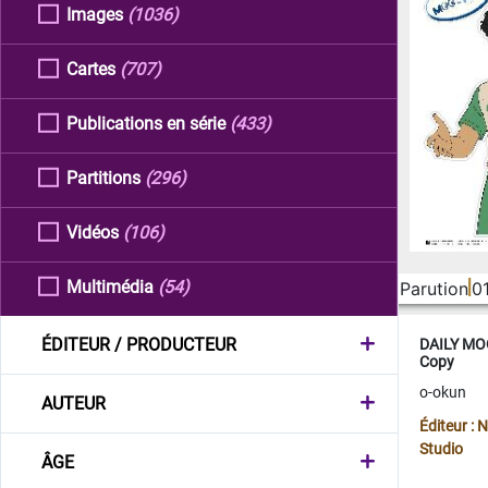
Images
(1036)
Cartes
(707)
Publications en série
(433)
Partitions
(296)
Vidéos
(106)
Multimédia
(54)
Parution
0
ÉDITEUR / PRODUCTEUR
DAILY MOO
Copy
o-okun
AUTEUR
Éditeur :
Studio
ÂGE