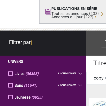
PUBLICATIONS EN SÉRIE
Toutes les annonces
(433)
Annonces du jour
(227)
re
Filtrer par
Titr
UNIVERS
Livres
(36363)
2 sous-univers
copy
Sons
(11641)
2 sous-univers
Jeunesse
(3825)