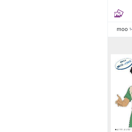
moo
1