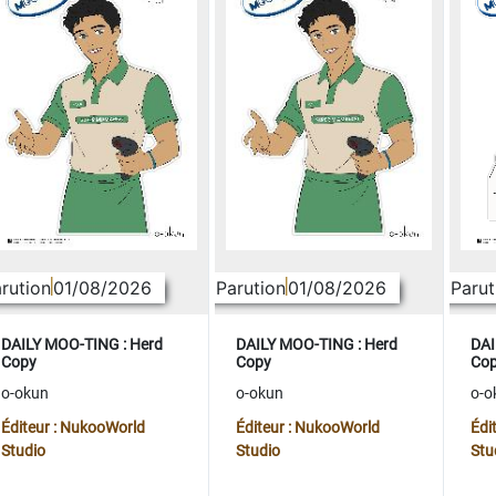
rution
01/08/2026
Parution
01/08/2026
Parut
DAILY MOO-TING : Herd
DAILY MOO-TING : Herd
DAI
Copy
Copy
Co
o-okun
o-okun
o-o
Éditeur : NukooWorld
Éditeur : NukooWorld
Édi
Studio
Studio
Stu