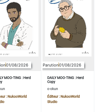
ion
01/08/2026
Parution
01/08/2026
LY MOO-TING : Herd
DAILY MOO-TING : Herd
py
Copy
kun
o-okun
teur : NukooWorld
Éditeur : NukooWorld
dio
Studio