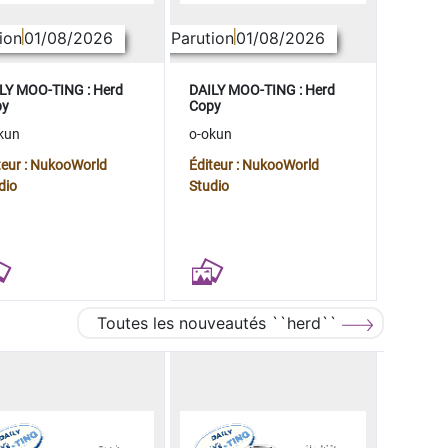
ion
01/08/2026
Parution
01/08/2026
LY MOO-TING : Herd
DAILY MOO-TING : Herd
py
Copy
kun
o-okun
teur : NukooWorld
Éditeur : NukooWorld
dio
Studio
Toutes les nouveautés ``herd``