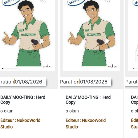
rution
01/08/2026
Parution
01/08/2026
Parut
DAILY MOO-TING : Herd
DAILY MOO-TING : Herd
DAI
Copy
Copy
Co
o-okun
o-okun
o-o
Éditeur : NukooWorld
Éditeur : NukooWorld
Édi
Studio
Studio
Stu