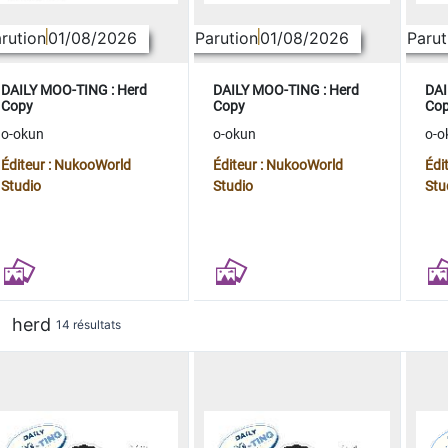
rution
01/08/2026
Parution
01/08/2026
Parut
DAILY MOO-TING : Herd
DAILY MOO-TING : Herd
DAI
Copy
Copy
Co
o-okun
o-okun
o-o
Éditeur : NukooWorld
Éditeur : NukooWorld
Édi
Studio
Studio
Stu
herd
14 résultats