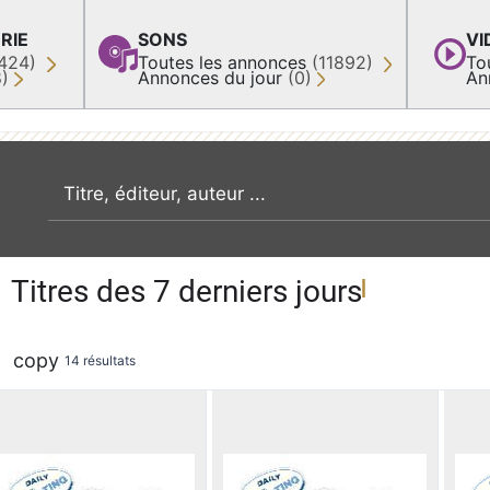
RIE
SONS
VI
424)
Toutes les annonces
(11892)
To
8)
Annonces du jour
(0)
An
recherche par mot clé
Titres des 7 derniers jours
copy
14 résultats