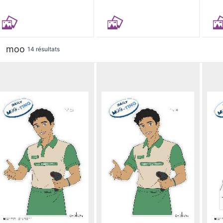
moo
14 résultats