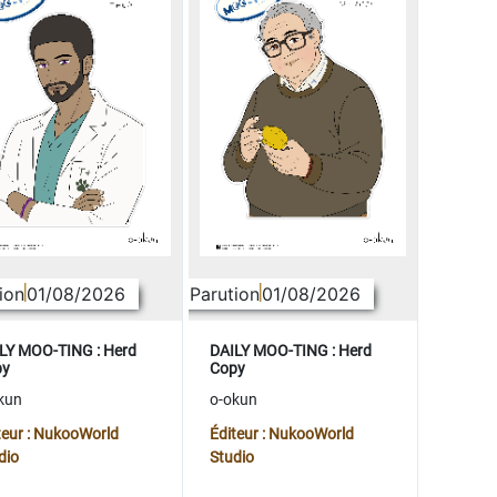
ion
01/08/2026
Parution
01/08/2026
LY MOO-TING : Herd
DAILY MOO-TING : Herd
py
Copy
kun
o-okun
teur : NukooWorld
Éditeur : NukooWorld
dio
Studio