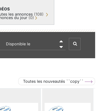
DÉOS
utes les annonces
(108)
nonces du jour
(0)
recherche par date

Toutes les nouveautés ``copy``