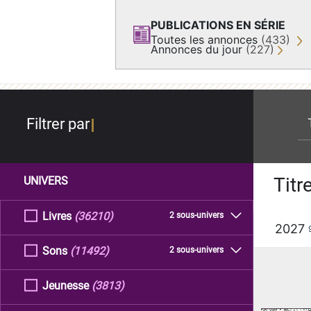
PUBLICATIONS EN SÉRIE
Toutes les annonces
(433)
Annonces du jour
(227)
re
Filtrer par
Titr
UNIVERS
Livres
(36210)
2 sous-univers
2027
Sons
(11492)
2 sous-univers
Jeunesse
(3813)