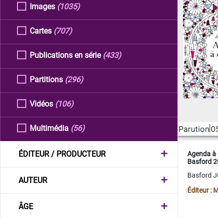
Images
(1035)
Cartes
(707)
Publications en série
(433)
Partitions
(296)
Vidéos
(106)
Multimédia
(56)
Parution
0
ÉDITEUR / PRODUCTEUR
Agenda à 
Basford 
Basford 
AUTEUR
Éditeur :
ÂGE