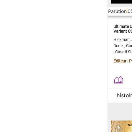
Parution
0
Ultimate 
Variant 
FERME
Hickman 
Deniz
;
Co
;
Caselli 
Juan
;
Mo
Éditeur : 
histoi