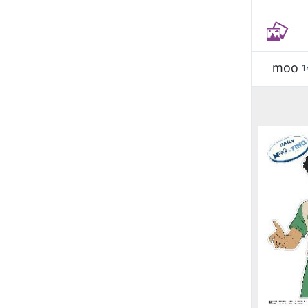
moo
1