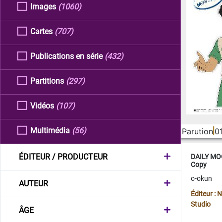
Images
(1060)
Cartes
(707)
Publications en série
(432)
Partitions
(297)
Vidéos
(107)
Multimédia
(56)
Parution
0
ÉDITEUR / PRODUCTEUR
DAILY MOO
Copy
o-okun
AUTEUR
Éditeur :
Studio
ÂGE