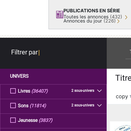
PUBLICATIONS EN SÉRIE
Toutes les annonces
(432)
Annonces du jour
(226)
re
Filtrer par
Titr
UNIVERS
Livres
(36407)
2 sous-univers
copy
Sons
(11814)
2 sous-univers
Jeunesse
(3837)