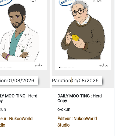
ion
01/08/2026
Parution
01/08/2026
LY MOO-TING : Herd
DAILY MOO-TING : Herd
py
Copy
kun
o-okun
teur : NukooWorld
Éditeur : NukooWorld
dio
Studio