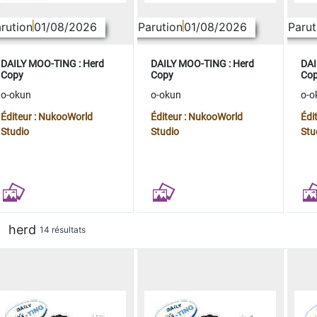
rution
01/08/2026
Parution
01/08/2026
Parut
DAILY MOO-TING : Herd
DAILY MOO-TING : Herd
DAI
Copy
Copy
Co
o-okun
o-okun
o-o
Éditeur : NukooWorld
Éditeur : NukooWorld
Édi
Studio
Studio
Stu
herd
14 résultats