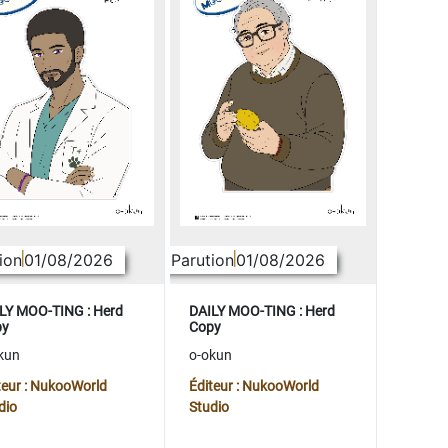
ion
01/08/2026
Parution
01/08/2026
LY MOO-TING : Herd
DAILY MOO-TING : Herd
py
Copy
kun
o-okun
teur : NukooWorld
Éditeur : NukooWorld
dio
Studio