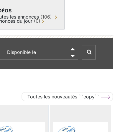
DÉOS
utes les annonces
(106)
nonces du jour
(0)
recherche par date

Toutes les nouveautés ``copy``