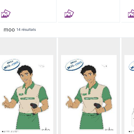
moo
14 résultats