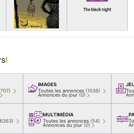
The black night
rs
IMAGES
JE
(707)
Toutes les annonces
(1036)
Tou
Annonces du jour
(0)
Ann
MULTIMÉDIA
P
36363)
Toutes les annonces
(54)
To
Annonces du jour
(0)
An