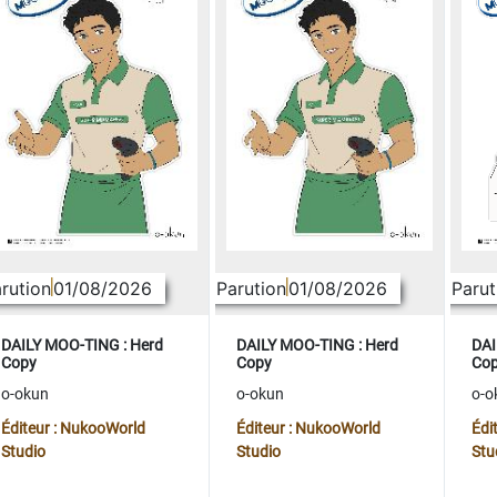
rution
01/08/2026
Parution
01/08/2026
Parut
DAILY MOO-TING : Herd
DAILY MOO-TING : Herd
DAI
Copy
Copy
Co
o-okun
o-okun
o-o
Éditeur : NukooWorld
Éditeur : NukooWorld
Édi
Studio
Studio
Stu