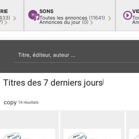
RIE
SONS
VI
433)
Toutes les annonces
(11641)
To
7)
Annonces du jour
(0)
An
recherche par mot clé
Titres des 7 derniers jours
copy
14 résultats