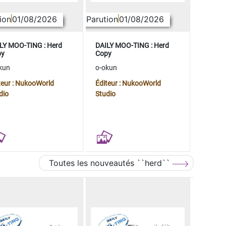
ion
01/08/2026
Parution
01/08/2026
LY MOO-TING : Herd
DAILY MOO-TING : Herd
py
Copy
kun
o-okun
teur : NukooWorld
Éditeur : NukooWorld
dio
Studio
Toutes les nouveautés ``herd``