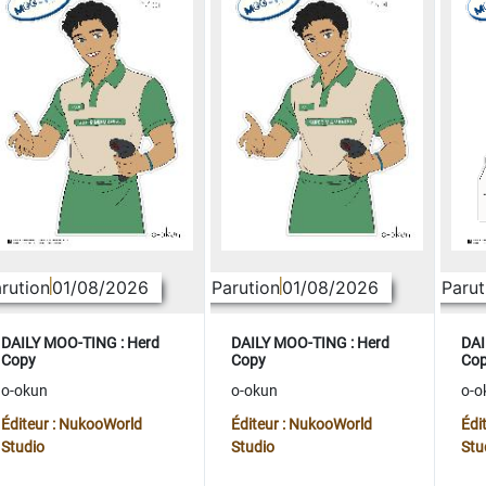
rution
01/08/2026
Parution
01/08/2026
Parut
DAILY MOO-TING : Herd
DAILY MOO-TING : Herd
DAI
Copy
Copy
Co
o-okun
o-okun
o-o
Éditeur : NukooWorld
Éditeur : NukooWorld
Édi
Studio
Studio
Stu