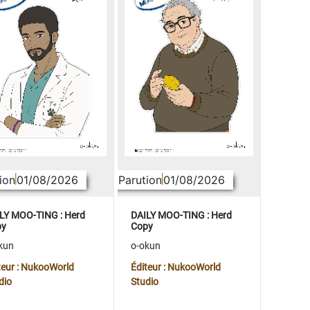
ion
01/08/2026
Parution
01/08/2026
LY MOO-TING : Herd
DAILY MOO-TING : Herd
py
Copy
kun
o-okun
teur : NukooWorld
Éditeur : NukooWorld
dio
Studio