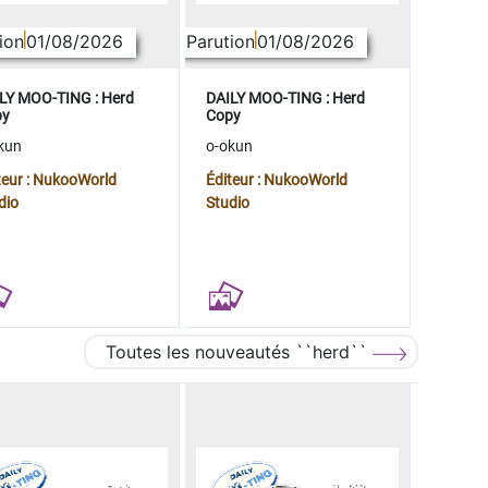
ion
01/08/2026
Parution
01/08/2026
LY MOO-TING : Herd
DAILY MOO-TING : Herd
py
Copy
kun
o-okun
teur : NukooWorld
Éditeur : NukooWorld
dio
Studio
Toutes les nouveautés ``herd``