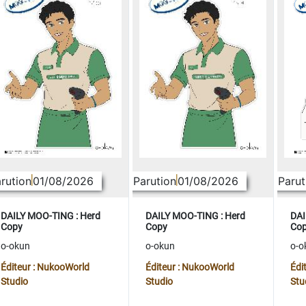
rution
01/08/2026
Parution
01/08/2026
Parut
DAILY MOO-TING : Herd
DAILY MOO-TING : Herd
DAI
Copy
Copy
Co
o-okun
o-okun
o-o
Éditeur : NukooWorld
Éditeur : NukooWorld
Édi
Studio
Studio
Stu