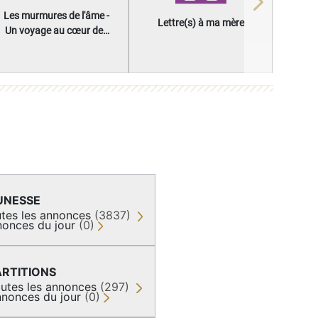
Next
Les murmures de l'âme -
Lettre(s) à ma mère
Un voyage au cœur des
questions qui façonnent
une vie
UNESSE
tes les annonces
(3837)
onces du jour
(0)
ARTITIONS
utes les annonces
(297)
nonces du jour
(0)