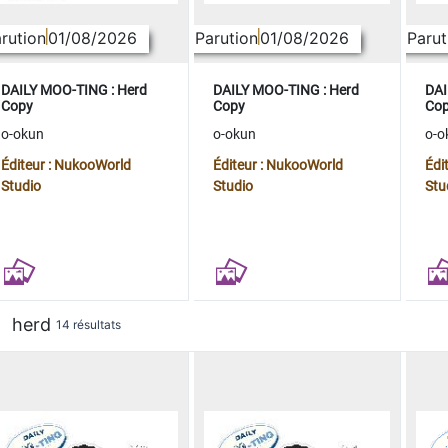
rution
01/08/2026
Parution
01/08/2026
Parut
DAILY MOO-TING : Herd
DAILY MOO-TING : Herd
DAI
Copy
Copy
Co
o-okun
o-okun
o-o
Éditeur : NukooWorld
Éditeur : NukooWorld
Édi
Studio
Studio
Stu
herd
14 résultats