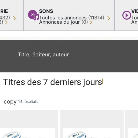
RIE
SONS
VI
432)
Toutes les annonces
(11814)
To
6)
Annonces du jour
(0)
An
recherche par mot clé
Titres des 7 derniers jours
copy
14 résultats