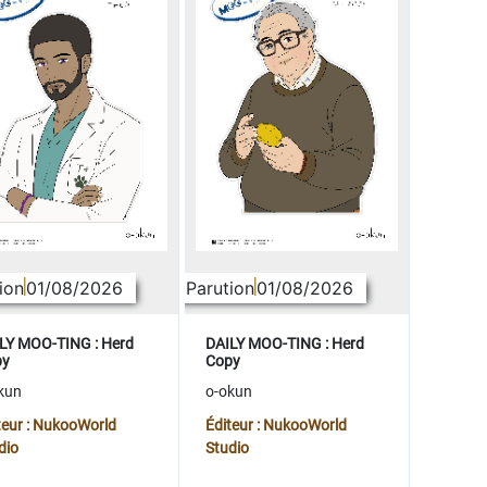
ion
01/08/2026
Parution
01/08/2026
LY MOO-TING : Herd
DAILY MOO-TING : Herd
py
Copy
kun
o-okun
teur : NukooWorld
Éditeur : NukooWorld
dio
Studio