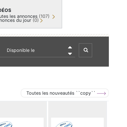
DÉOS
utes les annonces
(107)
nonces du jour
(0)
recherche par date

Toutes les nouveautés ``copy``