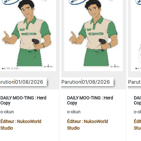
rution
01/08/2026
Parution
01/08/2026
Parut
DAILY MOO-TING : Herd
DAILY MOO-TING : Herd
DAI
Copy
Copy
Co
o-okun
o-okun
o-o
Éditeur : NukooWorld
Éditeur : NukooWorld
Édi
Studio
Studio
Stu