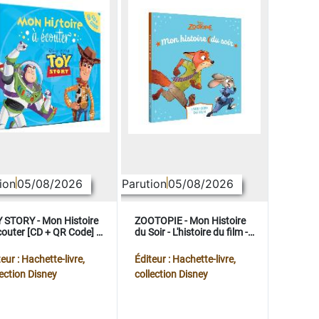
ion
05/08/2026
Parution
05/08/2026
 STORY - Mon Histoire
ZOOTOPIE - Mon Histoire
couter [CD + QR Code] -
du Soir - L'histoire du film -
ney Pixar
Disney
eur : Hachette-livre,
Éditeur : Hachette-livre,
lection Disney
collection Disney