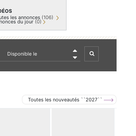
DÉOS
utes les annonces
(106)
nonces du jour
(0)
recherche par date

Toutes les nouveautés ``2027``