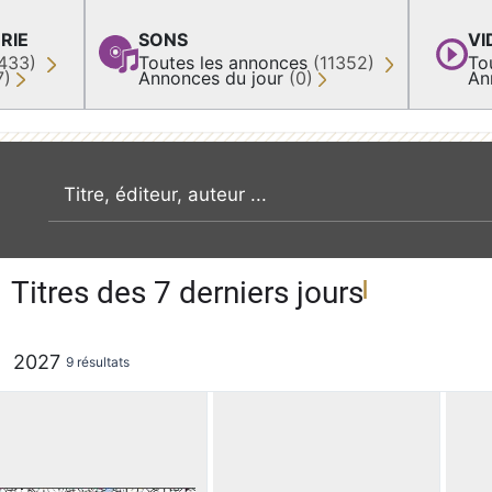
RIE
SONS
VI
433)
Toutes les annonces
(11352)
To
7)
Annonces du jour
(0)
An
recherche par mot clé
Titres des 7 derniers jours
2027
9 résultats