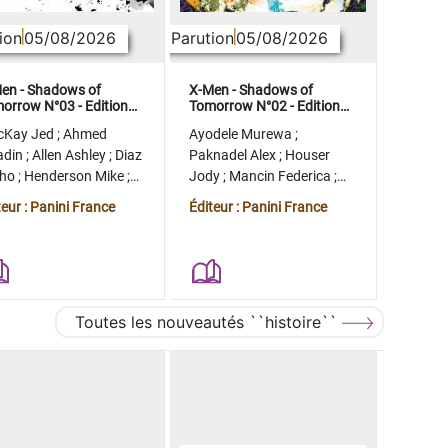
ion
05/08/2026
Parution
05/08/2026
en - Shadows of
X-Men - Shadows of
orrow N°03 - Edition
Tomorrow N°02 - Edition
lector - COMPTE FERME
collector - COMPTE FERME
cKay Jed
;
Ahmed
Ayodele Murewa
;
adin
;
Allen Ashley
;
Diaz
Paknadel Alex
;
Houser
tho
;
Henderson Mike
;
Jody
;
Mancin Federica
;
gman Ryan
Antonio Roge
;
Camagni
teur : Panini France
Éditeur : Panini France
Jacopo
Toutes les nouveautés ``histoire``