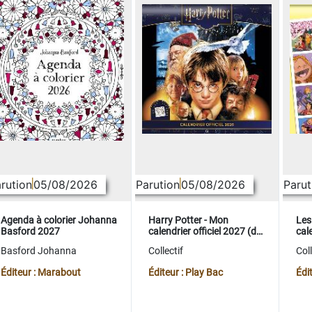
rution
05/08/2026
Parution
05/08/2026
Parut
Agenda à colorier Johanna
Harry Potter - Mon
Les
Basford 2027
calendrier officiel 2027 (de
cale
sept. 2026 à déc. 2027)
sep
Basford Johanna
Collectif
Coll
Éditeur : Marabout
Éditeur : Play Bac
Édi