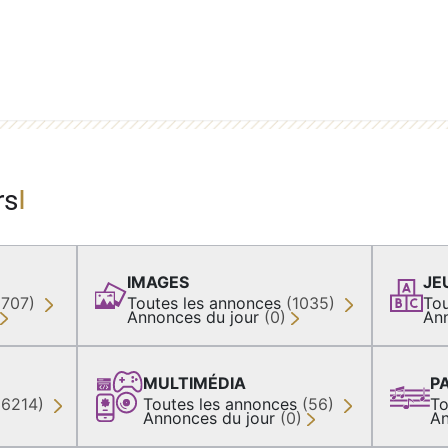
rs
IMAGES
JE
(707)
Toutes les annonces
(1035)
Tou
Annonces du jour
(0)
An
MULTIMÉDIA
P
36214)
Toutes les annonces
(56)
To
Annonces du jour
(0)
An