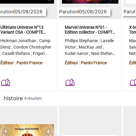
rution
05/08/2026
Parution
05/08/2026
Parut
Ultimate Universe N°13
Marvel Universe N°01 -
X-M
Variant CSA - COMPTE
Edition collector - COMPTE
Tom
FERME
FERME
col
Hickman Jonathan
;
Camp
Phillips Stephanie
;
Lavalle
Ma
Deniz
;
Condon Christopher
Victor
;
MacKay Jed
;
Sal
;
Caselli Stefano
;
Frigeri
Kuder Aaron
;
Nesi Stefano
Ne
Juan
;
Momoko Peach
;
Lopez Alvaro
Ste
Éditeur : Panini France
Éditeur : Panini France
Édi
histoire
9 résultats