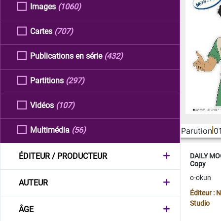
Images
(1060)
Cartes
(707)
Publications en série
(432)
Partitions
(297)
Vidéos
(107)
Multimédia
(56)
Parution
0
ÉDITEUR / PRODUCTEUR
DAILY MOO
Copy
o-okun
AUTEUR
Éditeur :
Studio
ÂGE