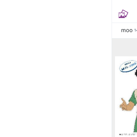
moo
1