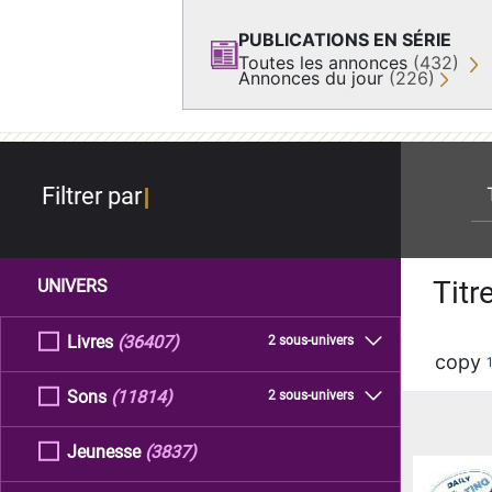
PUBLICATIONS EN SÉRIE
Toutes les annonces
(432)
Annonces du jour
(226)
re
Filtrer par
Titr
UNIVERS
Livres
(36407)
2 sous-univers
copy
Sons
(11814)
2 sous-univers
Jeunesse
(3837)