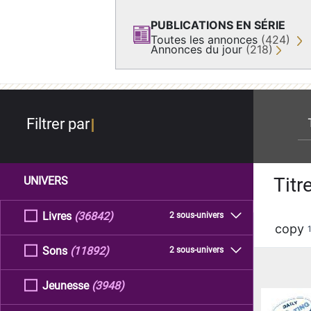
PUBLICATIONS EN SÉRIE
Toutes les annonces
(424)
Annonces du jour
(218)
re
Filtrer par
Titr
UNIVERS
Livres
(36842)
2 sous-univers
copy
Sons
(11892)
2 sous-univers
Jeunesse
(3948)