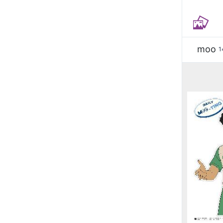
moo
1