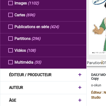
Images
(1102)
Cartes
(696)
Publications en série
(424)
Partitions
(296)
Vidéos
(108)
Multimédia
(55)
Parution
0
ÉDITEUR / PRODUCTEUR
DAILY MOO
Copy
o-okun
AUTEUR
Éditeur :
Studio
ÂGE