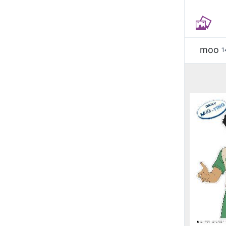
moo
1