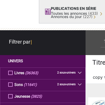
PUBLICATIONS EN SÉRIE
Toutes les annonces
(433)
Annonces du jour
(227)
re
Filtrer par
Titr
UNIVERS
Livres
(36363)
2 sous-univers
copy
Sons
(11641)
2 sous-univers
Jeunesse
(3825)