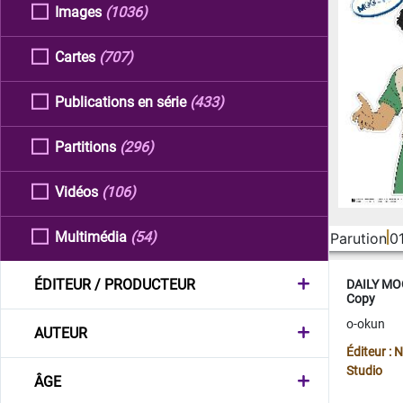
Images
(1036)
Cartes
(707)
Publications en série
(433)
Partitions
(296)
Vidéos
(106)
Multimédia
(54)
Parution
0
ÉDITEUR / PRODUCTEUR
DAILY MOO
Copy
o-okun
AUTEUR
Éditeur :
Studio
ÂGE