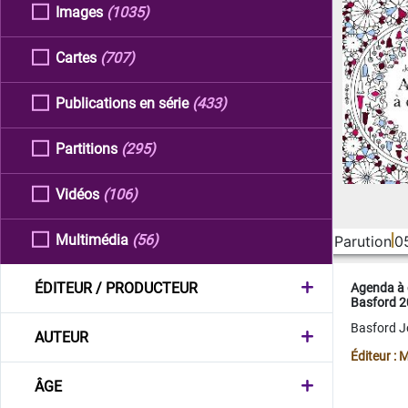
Images
(1035)
Cartes
(707)
Publications en série
(433)
Partitions
(295)
Vidéos
(106)
Multimédia
(56)
Parution
0
ÉDITEUR / PRODUCTEUR
Agenda à 
Basford 
Basford 
AUTEUR
Éditeur :
ÂGE