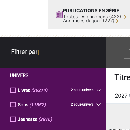
PUBLICATIONS EN SÉRIE
Toutes les annonces
(433)
Annonces du jour
(227)
re
Filtrer par
Titr
UNIVERS
Livres
(36214)
2 sous-univers
2027
Sons
(11352)
2 sous-univers
Jeunesse
(3816)