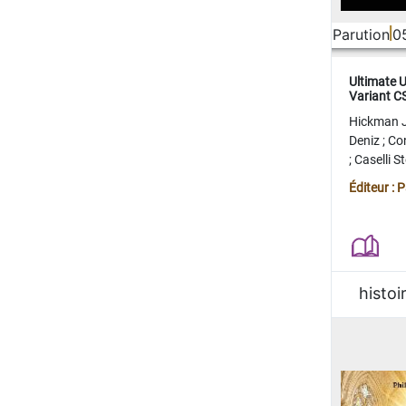
Parution
0
Ultimate 
Variant 
FERME
Hickman 
Deniz
;
Co
;
Caselli 
Juan
;
Mo
Éditeur : 
histoi