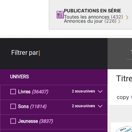
PUBLICATIONS EN SÉRIE
Toutes les annonces
(432)
Annonces du jour
(226)
re
Filtrer par
Titr
UNIVERS
Livres
(36407)
2 sous-univers
copy
Sons
(11814)
2 sous-univers
Jeunesse
(3837)