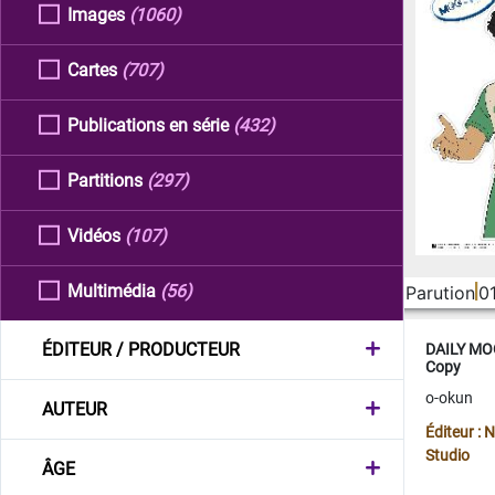
Images
(1060)
Cartes
(707)
Publications en série
(432)
Partitions
(297)
Vidéos
(107)
Multimédia
(56)
Parution
0
ÉDITEUR / PRODUCTEUR
DAILY MOO
Copy
o-okun
AUTEUR
Éditeur :
Studio
ÂGE