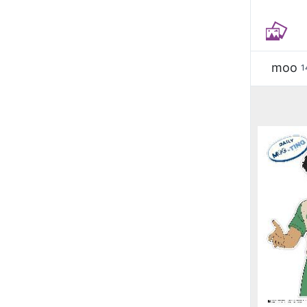
moo
1