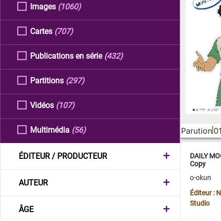
Images
(1060)
Cartes
(707)
Publications en série
(432)
Partitions
(297)
Vidéos
(107)
Multimédia
(56)
Parution
0
ÉDITEUR / PRODUCTEUR
DAILY MOO
Copy
o-okun
AUTEUR
Éditeur :
Studio
ÂGE