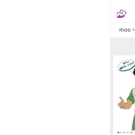
moo
1