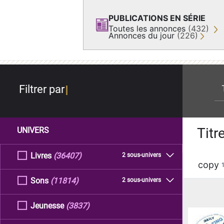
PUBLICATIONS EN SÉRIE
Toutes les annonces
(432)
Annonces du jour
(226)
re
Filtrer par
Titr
UNIVERS
Livres
(36407)
2 sous-univers
copy
Sons
(11814)
2 sous-univers
Jeunesse
(3837)