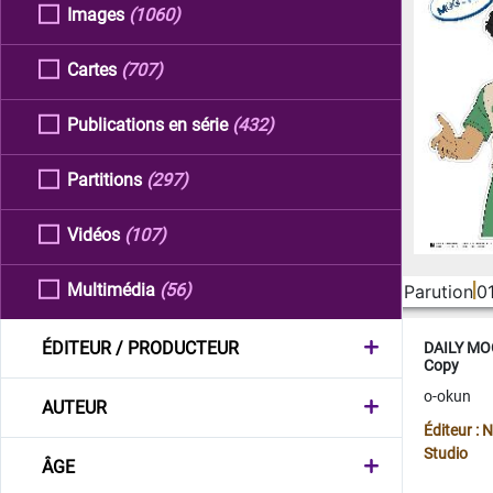
Images
(1060)
Cartes
(707)
Publications en série
(432)
Partitions
(297)
Vidéos
(107)
Multimédia
(56)
Parution
0
ÉDITEUR / PRODUCTEUR
DAILY MOO
Copy
o-okun
AUTEUR
Éditeur :
Studio
ÂGE