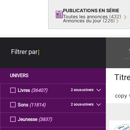
PUBLICATIONS EN SÉRIE
Toutes les annonces
(432)
Annonces du jour
(226)
re
Filtrer par
Titr
UNIVERS
Livres
(36407)
2 sous-univers
copy
Sons
(11814)
2 sous-univers
Jeunesse
(3837)