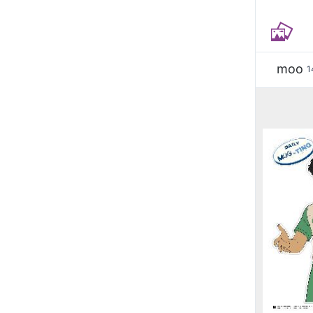
moo
1