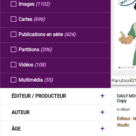
Images
(1102)
Cartes
(696)
Publications en série
(424)
Partitions
(296)
Vidéos
(108)
Multimédia
(55)
Parution
0
ÉDITEUR / PRODUCTEUR
DAILY MOO
Copy
o-okun
AUTEUR
Éditeur :
Studio
ÂGE