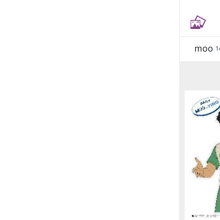
moo
1