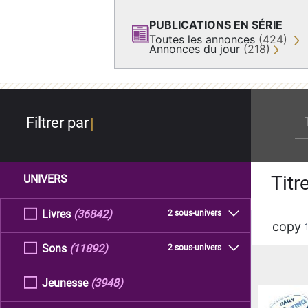
PUBLICATIONS EN SÉRIE
Toutes les annonces
(424)
Annonces du jour
(218)
re
Filtrer par
Titr
UNIVERS
Livres
(36842)
2 sous-univers
copy
Sons
(11892)
2 sous-univers
Jeunesse
(3948)