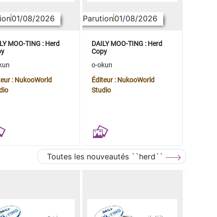
ion
01/08/2026
Parution
01/08/2026
LY MOO-TING : Herd
DAILY MOO-TING : Herd
py
Copy
kun
o-okun
teur : NukooWorld
Éditeur : NukooWorld
dio
Studio
Toutes les nouveautés ``herd``