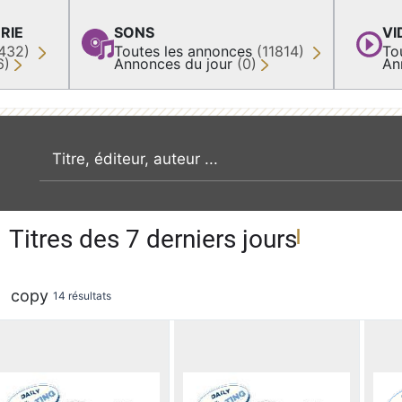
RIE
SONS
VI
432)
Toutes les annonces
(11814)
To
6)
Annonces du jour
(0)
An
recherche par mot clé
Titres des 7 derniers jours
copy
14 résultats