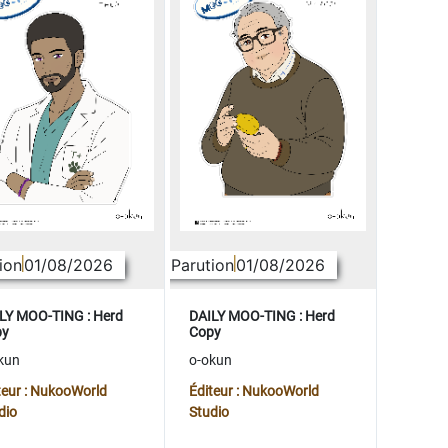
ion
01/08/2026
Parution
01/08/2026
LY MOO-TING : Herd
DAILY MOO-TING : Herd
py
Copy
kun
o-okun
teur : NukooWorld
Éditeur : NukooWorld
dio
Studio