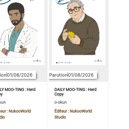
ion
01/08/2026
Parution
01/08/2026
LY MOO-TING : Herd
DAILY MOO-TING : Herd
py
Copy
kun
o-okun
teur : NukooWorld
Éditeur : NukooWorld
dio
Studio