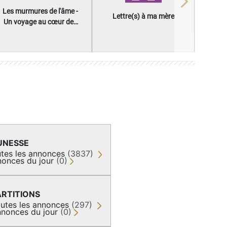
Next
Les murmures de l'âme -
Lettre(s) à ma mère
Un voyage au cœur des
questions qui façonnent
une vie
UNESSE
tes les annonces
(3837)
onces du jour
(0)
ARTITIONS
utes les annonces
(297)
nonces du jour
(0)