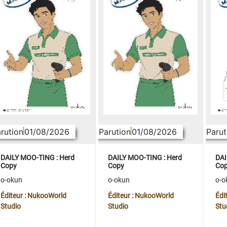
rution
01/08/2026
Parution
01/08/2026
Parut
DAILY MOO-TING : Herd
DAILY MOO-TING : Herd
DAI
Copy
Copy
Co
o-okun
o-okun
o-o
Éditeur : NukooWorld
Éditeur : NukooWorld
Édi
Studio
Studio
Stu