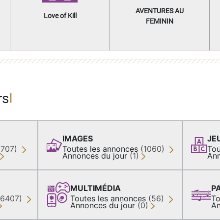
AVENTURES AU
Love of Kill
FEMININ
rs
IMAGES
JE
(707)
Toutes les annonces
(1060)
Tou
Annonces du jour
(1)
Ann
MULTIMÉDIA
P
36407)
Toutes les annonces
(56)
To
Annonces du jour
(0)
An