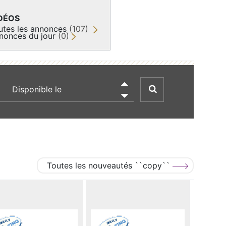
DÉOS
utes les annonces
(107)
nonces du jour
(0)
recherche par date

Toutes les nouveautés ``copy``