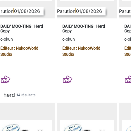
rution
01/08/2026
Parution
01/08/2026
Parut
DAILY MOO-TING : Herd
DAILY MOO-TING : Herd
DAI
Copy
Copy
Co
o-okun
o-okun
o-o
Éditeur : NukooWorld
Éditeur : NukooWorld
Édi
Studio
Studio
Stu
herd
14 résultats