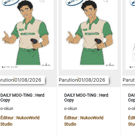
rution
01/08/2026
Parution
01/08/2026
Parut
DAILY MOO-TING : Herd
DAILY MOO-TING : Herd
DAI
Copy
Copy
Co
o-okun
o-okun
o-o
Éditeur : NukooWorld
Éditeur : NukooWorld
Édi
Studio
Studio
Stu