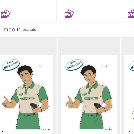
moo
14 résultats