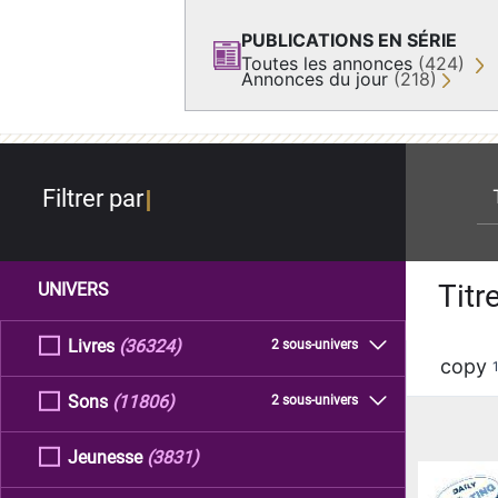
PUBLICATIONS EN SÉRIE
Toutes les annonces
(424)
Annonces du jour
(218)
re
Filtrer par
Titr
UNIVERS
Livres
(36324)
2 sous-univers
copy
Sons
(11806)
2 sous-univers
Jeunesse
(3831)