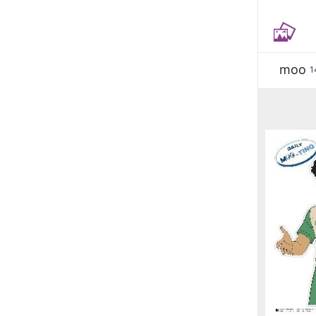
moo
1