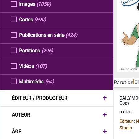
Images
(1059)
Cartes
(690)
Publications en série
(424)
Partitions
(296)
Vidéos
(107)
Multimédia
(54)
Parution
0
ÉDITEUR / PRODUCTEUR
DAILY MOO
Copy
o-okun
AUTEUR
Éditeur :
Studio
ÂGE