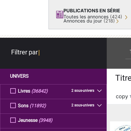
PUBLICATIONS EN SÉRIE
Toutes les annonces
(424)
Annonces du jour
(218)
re
Filtrer par
Titr
UNIVERS
Livres
(36842)
2 sous-univers
copy
Sons
(11892)
2 sous-univers
Jeunesse
(3948)