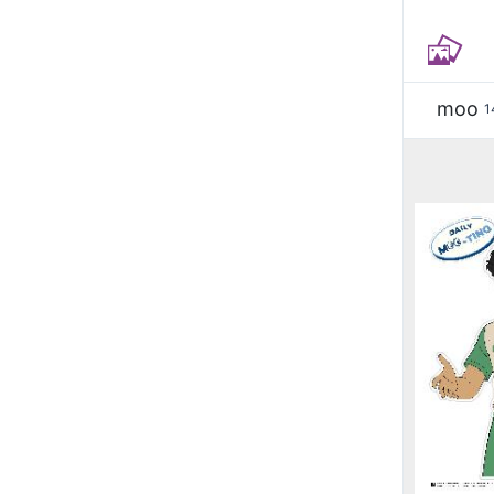
moo
1