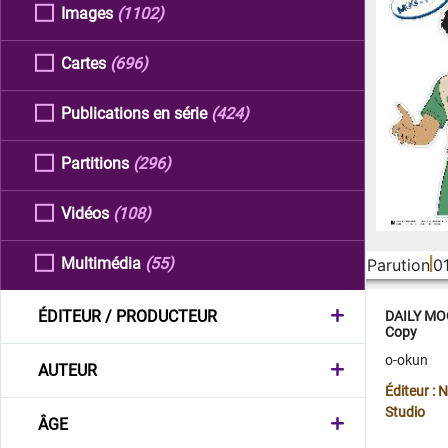
Images
(1102)
Cartes
(696)
Publications en série
(424)
Partitions
(296)
Vidéos
(108)
Multimédia
(55)
Parution
0
ÉDITEUR / PRODUCTEUR
DAILY MOO
Copy
o-okun
AUTEUR
Éditeur :
Studio
ÂGE