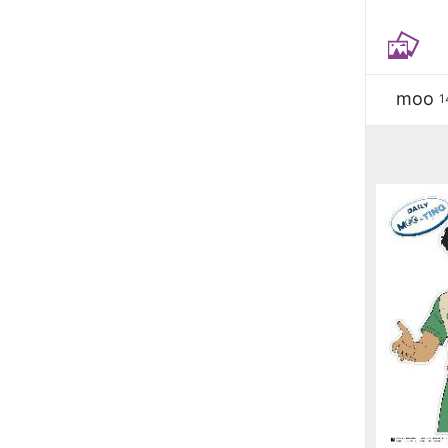
moo
1