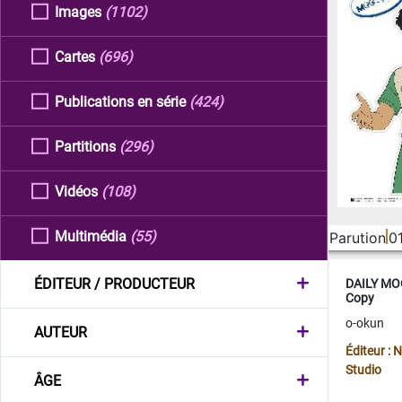
Images
(1102)
Cartes
(696)
Publications en série
(424)
Partitions
(296)
Vidéos
(108)
Multimédia
(55)
Parution
0
ÉDITEUR / PRODUCTEUR
DAILY MOO
Copy
o-okun
AUTEUR
Éditeur :
Studio
ÂGE