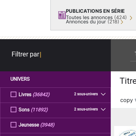
PUBLICATIONS EN SÉRIE
Toutes les annonces
(424)
Annonces du jour
(218)
re
Filtrer par
Titr
UNIVERS
Livres
(36842)
2 sous-univers
copy
Sons
(11892)
2 sous-univers
Jeunesse
(3948)