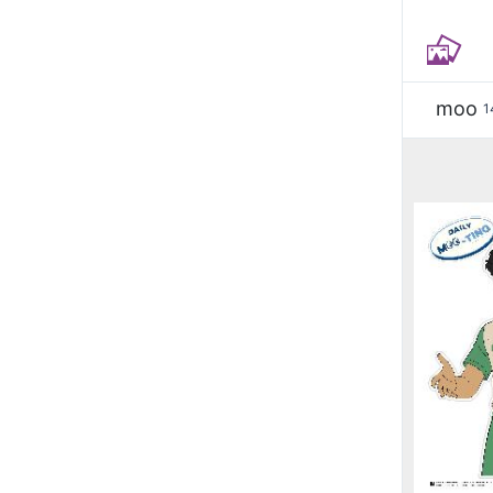
moo
1