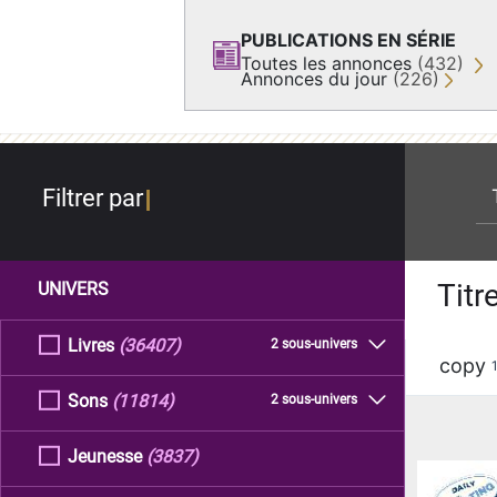
PUBLICATIONS EN SÉRIE
Toutes les annonces
(432)
Annonces du jour
(226)
re
Filtrer par
Titr
UNIVERS
Livres
(36407)
2 sous-univers
copy
Sons
(11814)
2 sous-univers
Jeunesse
(3837)