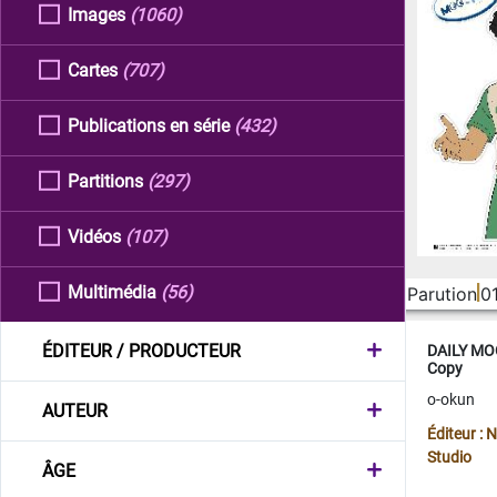
Images
(1060)
Cartes
(707)
Publications en série
(432)
Partitions
(297)
Vidéos
(107)
Multimédia
(56)
Parution
0
ÉDITEUR / PRODUCTEUR
DAILY MOO
Copy
o-okun
AUTEUR
Éditeur :
Studio
ÂGE