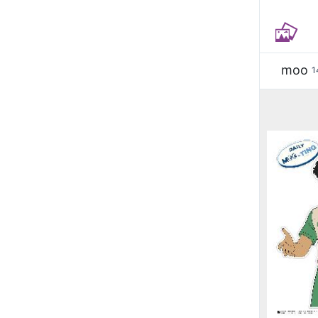
moo
1