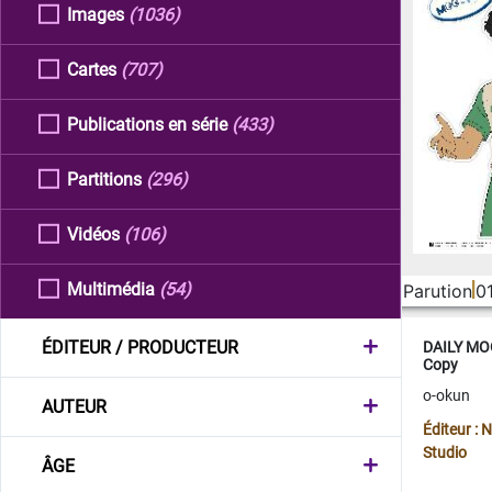
Images
(1036)
Cartes
(707)
Publications en série
(433)
Partitions
(296)
Vidéos
(106)
Multimédia
(54)
Parution
0
ÉDITEUR / PRODUCTEUR
DAILY MOO
Copy
o-okun
AUTEUR
Éditeur :
Studio
ÂGE