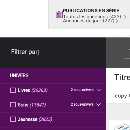
PUBLICATIONS EN SÉRIE
Toutes les annonces
(433)
Annonces du jour
(227)
re
Filtrer par
Titr
UNIVERS
Livres
(36363)
2 sous-univers
copy
Sons
(11641)
2 sous-univers
Jeunesse
(3825)