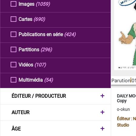
Images
(1059)
Cartes
(690)
Publications en série
(424)
Partitions
(296)
Vidéos
(107)
Multimédia
(54)
Parution
0
ÉDITEUR / PRODUCTEUR
DAILY MOO
Copy
o-okun
AUTEUR
Éditeur :
Studio
ÂGE