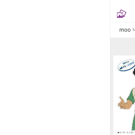
moo
1