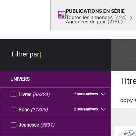
PUBLICATIONS EN SÉRIE
Toutes les annonces
(424)
Annonces du jour
(218)
re
Filtrer par
Titr
UNIVERS
Livres
(36324)
2 sous-univers
copy
Sons
(11806)
2 sous-univers
Jeunesse
(3831)