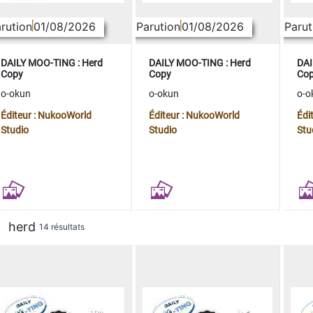
rution
01/08/2026
Parution
01/08/2026
Parut
DAILY MOO-TING : Herd
DAILY MOO-TING : Herd
DAI
Copy
Copy
Co
o-okun
o-okun
o-o
Éditeur : NukooWorld
Éditeur : NukooWorld
Édi
Studio
Studio
Stu
herd
14 résultats