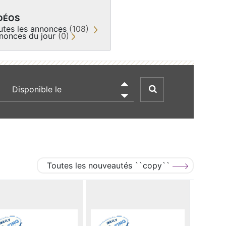
DÉOS
utes les annonces
(108)
nonces du jour
(0)
recherche par date

Toutes les nouveautés ``copy``