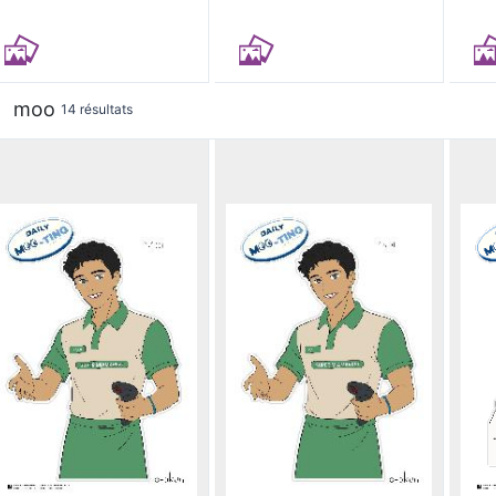
moo
14 résultats