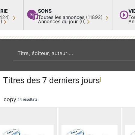
RIE
SONS
VI
424)
Toutes les annonces
(11892)
To
8)
Annonces du jour
(0)
An
recherche par mot clé
Titres des 7 derniers jours
copy
14 résultats