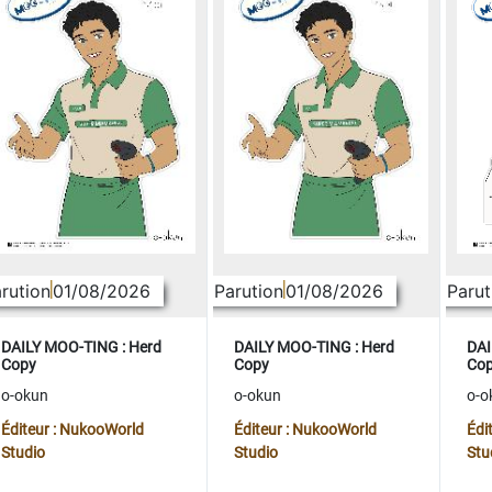
rution
01/08/2026
Parution
01/08/2026
Parut
DAILY MOO-TING : Herd
DAILY MOO-TING : Herd
DAI
Copy
Copy
Co
o-okun
o-okun
o-o
Éditeur : NukooWorld
Éditeur : NukooWorld
Édi
Studio
Studio
Stu