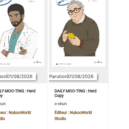
ion
01/08/2026
Parution
01/08/2026
LY MOO-TING : Herd
DAILY MOO-TING : Herd
py
Copy
kun
o-okun
teur : NukooWorld
Éditeur : NukooWorld
dio
Studio