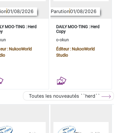
ion
01/08/2026
Parution
01/08/2026
LY MOO-TING : Herd
DAILY MOO-TING : Herd
py
Copy
kun
o-okun
teur : NukooWorld
Éditeur : NukooWorld
dio
Studio
Toutes les nouveautés ``herd``