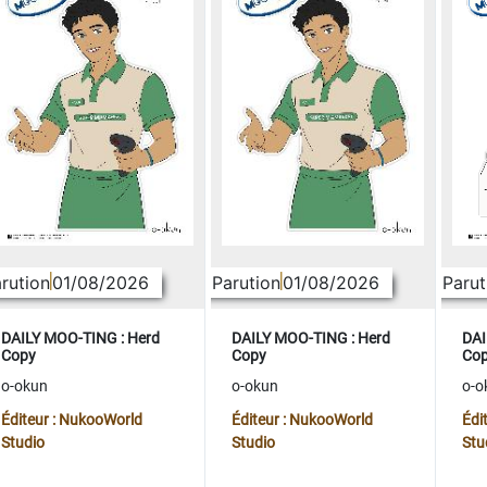
rution
01/08/2026
Parution
01/08/2026
Parut
DAILY MOO-TING : Herd
DAILY MOO-TING : Herd
DAI
Copy
Copy
Co
o-okun
o-okun
o-o
Éditeur : NukooWorld
Éditeur : NukooWorld
Édi
Studio
Studio
Stu