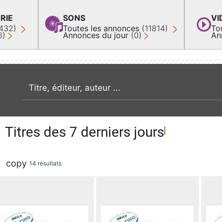
RIE
SONS
VI
432)
Toutes les annonces
(11814)
To
6)
Annonces du jour
(0)
An
recherche par mot clé
Titres des 7 derniers jours
copy
14 résultats