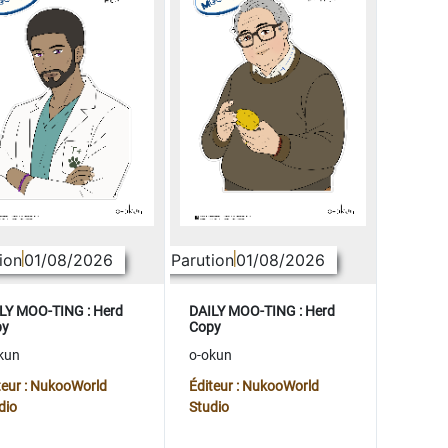
ion
01/08/2026
Parution
01/08/2026
LY MOO-TING : Herd
DAILY MOO-TING : Herd
py
Copy
kun
o-okun
teur : NukooWorld
Éditeur : NukooWorld
dio
Studio