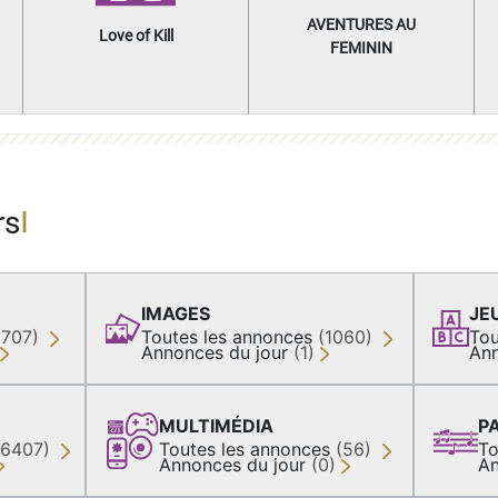
AVENTURES AU
Love of Kill
FEMININ
rs
IMAGES
JE
(707)
Toutes les annonces
(1060)
Tou
Annonces du jour
(1)
Ann
MULTIMÉDIA
P
36407)
Toutes les annonces
(56)
To
Annonces du jour
(0)
An