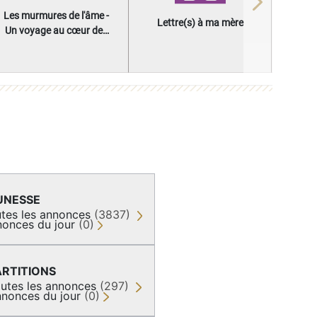
Next
Les murmures de l'âme -
Lettre(s) à ma mère
Un voyage au cœur des
questions qui façonnent
une vie
UNESSE
tes les annonces
(3837)
onces du jour
(0)
ARTITIONS
utes les annonces
(297)
nonces du jour
(0)