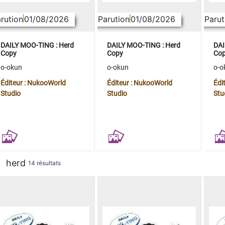
rution
01/08/2026
Parution
01/08/2026
Parut
DAILY MOO-TING : Herd
DAILY MOO-TING : Herd
DAI
Copy
Copy
Co
o-okun
o-okun
o-o
Éditeur : NukooWorld
Éditeur : NukooWorld
Édi
Studio
Studio
Stu
herd
14 résultats