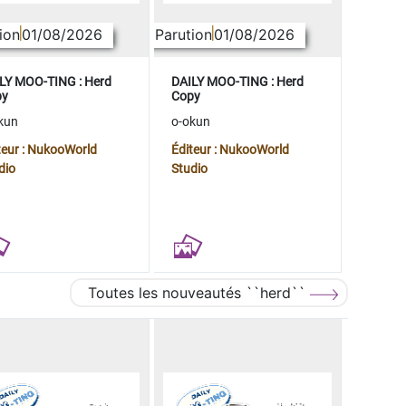
ion
01/08/2026
Parution
01/08/2026
LY MOO-TING : Herd
DAILY MOO-TING : Herd
py
Copy
kun
o-okun
teur : NukooWorld
Éditeur : NukooWorld
dio
Studio
Toutes les nouveautés ``herd``