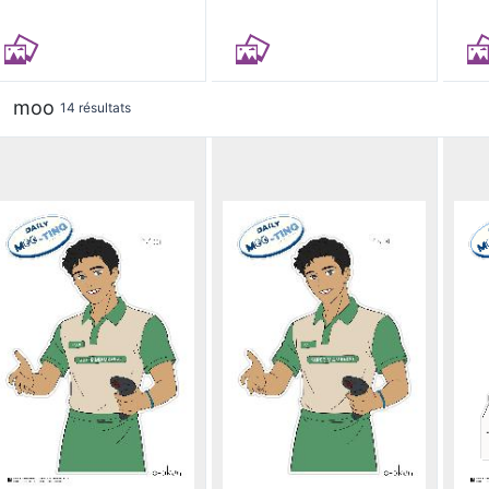
moo
14 résultats