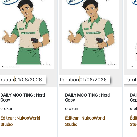
rution
01/08/2026
Parution
01/08/2026
Parut
DAILY MOO-TING : Herd
DAILY MOO-TING : Herd
DAI
Copy
Copy
Co
o-okun
o-okun
o-o
Éditeur : NukooWorld
Éditeur : NukooWorld
Édi
Studio
Studio
Stu