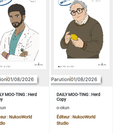
ion
01/08/2026
Parution
01/08/2026
LY MOO-TING : Herd
DAILY MOO-TING : Herd
py
Copy
kun
o-okun
teur : NukooWorld
Éditeur : NukooWorld
dio
Studio