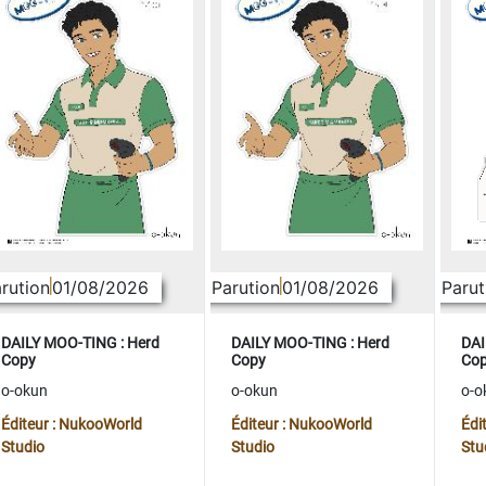
rution
01/08/2026
Parution
01/08/2026
Parut
DAILY MOO-TING : Herd
DAILY MOO-TING : Herd
DAI
Copy
Copy
Co
o-okun
o-okun
o-o
Éditeur : NukooWorld
Éditeur : NukooWorld
Édi
Studio
Studio
Stu