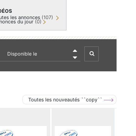
DÉOS
utes les annonces
(107)
nonces du jour
(0)
recherche par date

Toutes les nouveautés ``copy``