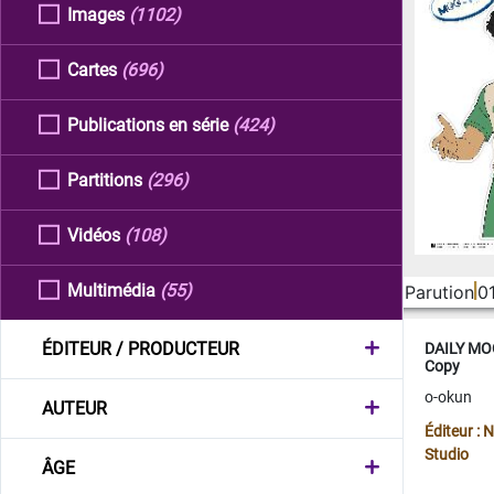
Images
(1102)
Cartes
(696)
Publications en série
(424)
Partitions
(296)
Vidéos
(108)
Multimédia
(55)
Parution
0
ÉDITEUR / PRODUCTEUR
DAILY MOO
Copy
o-okun
AUTEUR
Éditeur :
Studio
ÂGE