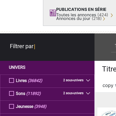
PUBLICATIONS EN SÉRIE
Toutes les annonces
(424)
Annonces du jour
(218)
re
Filtrer par
Titr
UNIVERS
Livres
(36842)
2 sous-univers
copy
Sons
(11892)
2 sous-univers
Jeunesse
(3948)