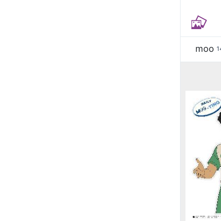
moo
1