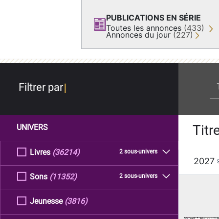
PUBLICATIONS EN SÉRIE
Toutes les annonces
(433)
Annonces du jour
(227)
re
Filtrer par
Titr
UNIVERS
Livres
(36214)
2 sous-univers
2027
Sons
(11352)
2 sous-univers
Jeunesse
(3816)