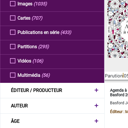
Images
(1035)
Cartes
(707)
Publications en série
(433)
Partitions
(295)
Vidéos
(106)
Multimédia
(56)
Parution
0
ÉDITEUR / PRODUCTEUR
Agenda à 
Basford 
Basford 
AUTEUR
Éditeur :
ÂGE