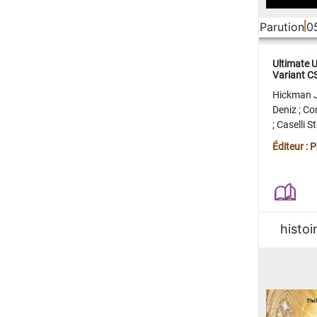
Parution
0
Ultimate 
Variant 
FERME
Hickman 
Deniz
;
Co
;
Caselli 
Juan
;
Mo
Éditeur : 
histoi