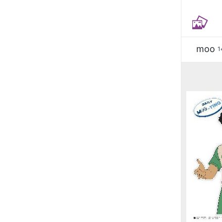
moo
1