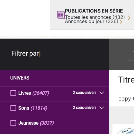
PUBLICATIONS EN SÉRIE
Toutes les annonces
(432)
Annonces du jour
(226)
re
Filtrer par
Titr
UNIVERS
Livres
(36407)
2 sous-univers
copy
Sons
(11814)
2 sous-univers
Jeunesse
(3837)