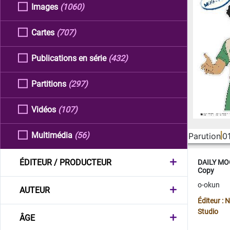
Images
(1060)
Cartes
(707)
Publications en série
(432)
Partitions
(297)
Vidéos
(107)
Multimédia
(56)
Parution
0
ÉDITEUR / PRODUCTEUR
DAILY MOO
Copy
o-okun
AUTEUR
Éditeur :
Studio
ÂGE