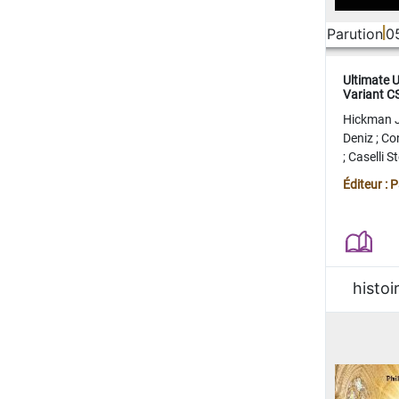
Parution
0
Ultimate 
Variant 
FERME
Hickman 
Deniz
;
Co
;
Caselli 
Juan
;
Mo
Éditeur : 
histoi