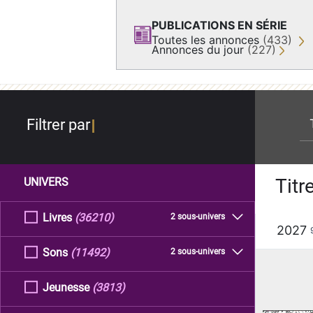
PUBLICATIONS EN SÉRIE
Toutes les annonces
(433)
Annonces du jour
(227)
re
Filtrer par
Titr
UNIVERS
Livres
(36210)
2 sous-univers
2027
Sons
(11492)
2 sous-univers
Jeunesse
(3813)