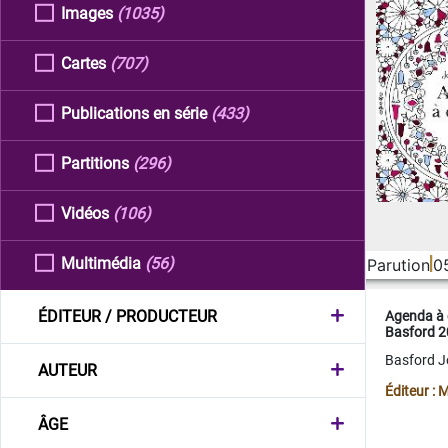
Images
(1035)
Cartes
(707)
Publications en série
(433)
Partitions
(296)
Vidéos
(106)
Multimédia
(56)
Parution
0
ÉDITEUR / PRODUCTEUR
Agenda à 
Basford 
Basford 
AUTEUR
Éditeur :
ÂGE