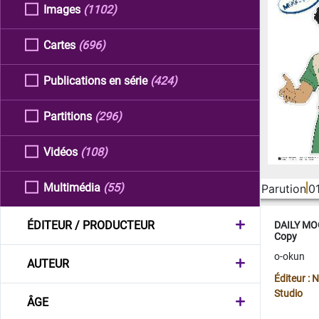
Images
(1102)
Cartes
(696)
Publications en série
(424)
Partitions
(296)
Vidéos
(108)
Multimédia
(55)
Parution
0
ÉDITEUR / PRODUCTEUR
DAILY MOO
Copy
o-okun
AUTEUR
Éditeur :
Studio
ÂGE