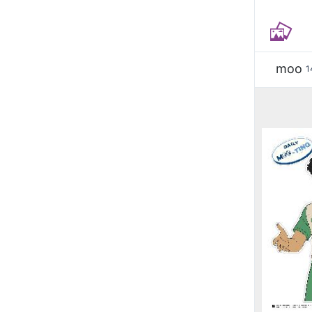
moo
1