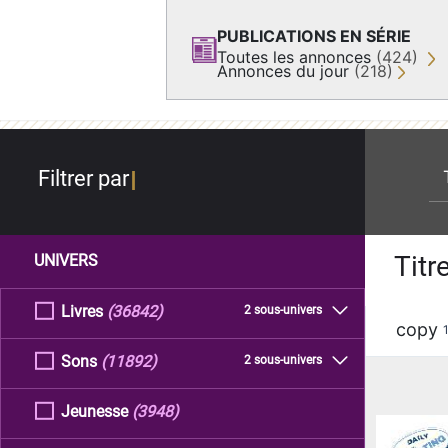
PUBLICATIONS EN SÉRIE
Toutes les annonces
(424)
Annonces du jour
(218)
re
Filtrer par
Titr
UNIVERS
Livres
(36842)
2 sous-univers
copy
Sons
(11892)
2 sous-univers
Jeunesse
(3948)