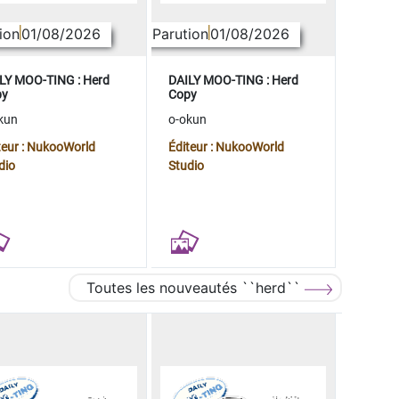
ion
01/08/2026
Parution
01/08/2026
LY MOO-TING : Herd
DAILY MOO-TING : Herd
py
Copy
kun
o-okun
teur : NukooWorld
Éditeur : NukooWorld
dio
Studio
Toutes les nouveautés ``herd``