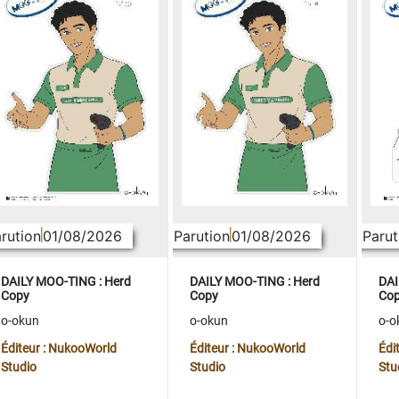
rution
01/08/2026
Parution
01/08/2026
Parut
DAILY MOO-TING : Herd
DAILY MOO-TING : Herd
DAI
Copy
Copy
Co
o-okun
o-okun
o-o
Éditeur : NukooWorld
Éditeur : NukooWorld
Édi
Studio
Studio
Stu