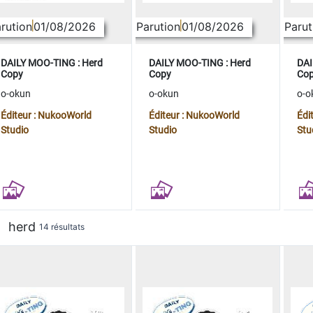
rution
01/08/2026
Parution
01/08/2026
Parut
DAILY MOO-TING : Herd
DAILY MOO-TING : Herd
DAI
Copy
Copy
Co
o-okun
o-okun
o-o
Éditeur : NukooWorld
Éditeur : NukooWorld
Édi
Studio
Studio
Stu
herd
14 résultats