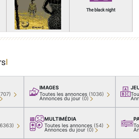
The black night
rs
IMAGES
JE
(707)
Toutes les annonces
(1036)
Tou
Annonces du jour
(0)
Ann
MULTIMÉDIA
P
36363)
Toutes les annonces
(54)
To
Annonces du jour
(0)
An