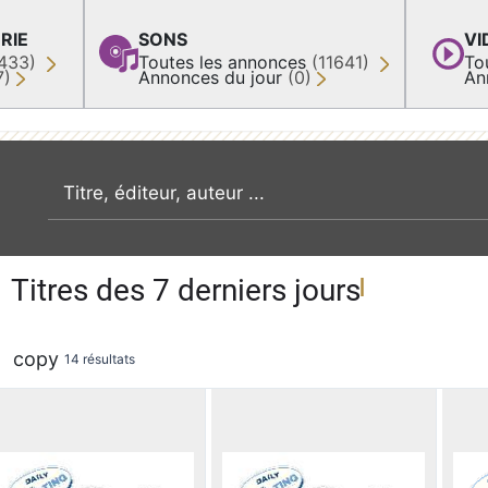
RIE
SONS
VI
433)
Toutes les annonces
(11641)
To
7)
Annonces du jour
(0)
An
recherche par mot clé
Titres des 7 derniers jours
copy
14 résultats