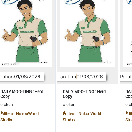
rution
01/08/2026
Parution
01/08/2026
Parut
DAILY MOO-TING : Herd
DAILY MOO-TING : Herd
DAI
Copy
Copy
Co
o-okun
o-okun
o-o
Éditeur : NukooWorld
Éditeur : NukooWorld
Édi
Studio
Studio
Stu