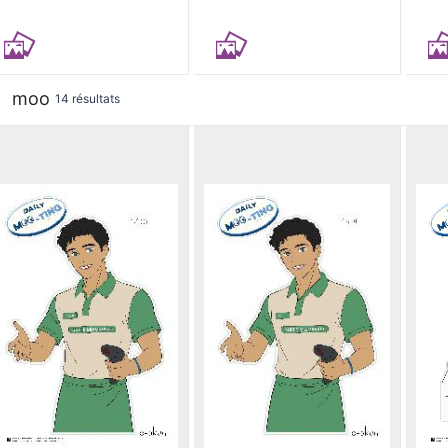
moo
14 résultats