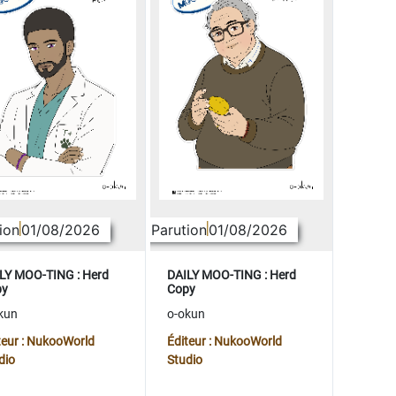
ion
01/08/2026
Parution
01/08/2026
LY MOO-TING : Herd
DAILY MOO-TING : Herd
py
Copy
kun
o-okun
teur : NukooWorld
Éditeur : NukooWorld
dio
Studio