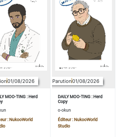
ion
01/08/2026
Parution
01/08/2026
LY MOO-TING : Herd
DAILY MOO-TING : Herd
py
Copy
kun
o-okun
teur : NukooWorld
Éditeur : NukooWorld
dio
Studio