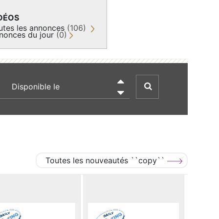
DÉOS
utes les annonces
(106)
nonces du jour
(0)
recherche par date

Toutes les nouveautés ``copy``