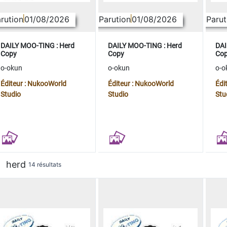
rution
01/08/2026
Parution
01/08/2026
Parut
DAILY MOO-TING : Herd
DAILY MOO-TING : Herd
DAI
Copy
Copy
Co
o-okun
o-okun
o-o
Éditeur : NukooWorld
Éditeur : NukooWorld
Édi
Studio
Studio
Stu
herd
14 résultats