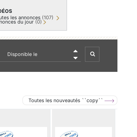
DÉOS
utes les annonces
(107)
nonces du jour
(0)
recherche par date

Toutes les nouveautés ``copy``