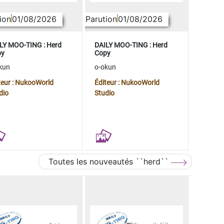
ion
01/08/2026
Parution
01/08/2026
LY MOO-TING : Herd
DAILY MOO-TING : Herd
py
Copy
kun
o-okun
teur : NukooWorld
Éditeur : NukooWorld
dio
Studio
Toutes les nouveautés ``herd``