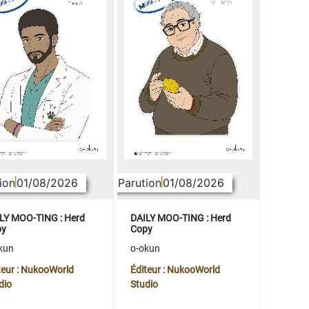
ion
01/08/2026
Parution
01/08/2026
LY MOO-TING : Herd
DAILY MOO-TING : Herd
py
Copy
kun
o-okun
teur : NukooWorld
Éditeur : NukooWorld
dio
Studio