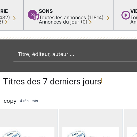
RIE
SONS
VI
432)
Toutes les annonces
(11814)
To
6)
Annonces du jour
(0)
An
recherche par mot clé
Titres des 7 derniers jours
copy
14 résultats