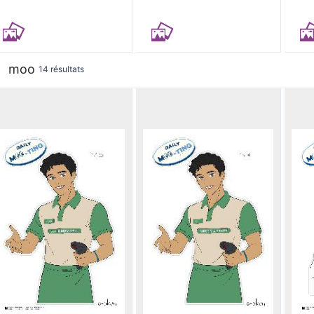
moo
14 résultats