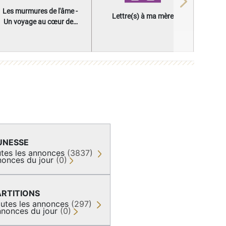
Next
Les murmures de l'âme -
Lettre(s) à ma mère
Un voyage au cœur des
questions qui façonnent
une vie
UNESSE
tes les annonces
(3837)
onces du jour
(0)
ARTITIONS
utes les annonces
(297)
nonces du jour
(0)