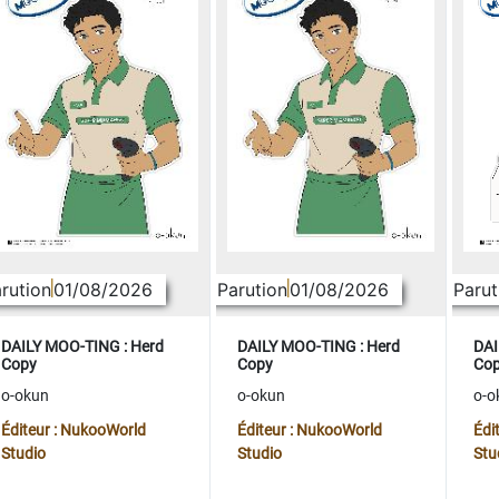
rution
01/08/2026
Parution
01/08/2026
Parut
DAILY MOO-TING : Herd
DAILY MOO-TING : Herd
DAI
Copy
Copy
Co
o-okun
o-okun
o-o
Éditeur : NukooWorld
Éditeur : NukooWorld
Édi
Studio
Studio
Stu