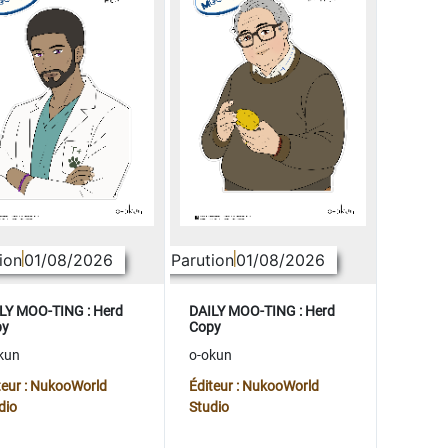
ion
01/08/2026
Parution
01/08/2026
LY MOO-TING : Herd
DAILY MOO-TING : Herd
py
Copy
kun
o-okun
teur : NukooWorld
Éditeur : NukooWorld
dio
Studio