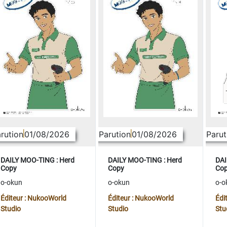
rution
01/08/2026
Parution
01/08/2026
Parut
DAILY MOO-TING : Herd
DAILY MOO-TING : Herd
DAI
Copy
Copy
Co
o-okun
o-okun
o-o
Éditeur : NukooWorld
Éditeur : NukooWorld
Édi
Studio
Studio
Stu