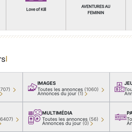
AVENTURES AU
Love of Kill
FEMININ
rs
IMAGES
JE
(707)
Toutes les annonces
(1060)
Tou
Annonces du jour
(1)
Ann
MULTIMÉDIA
P
36407)
Toutes les annonces
(56)
To
Annonces du jour
(0)
An