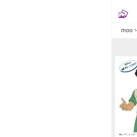
moo
1