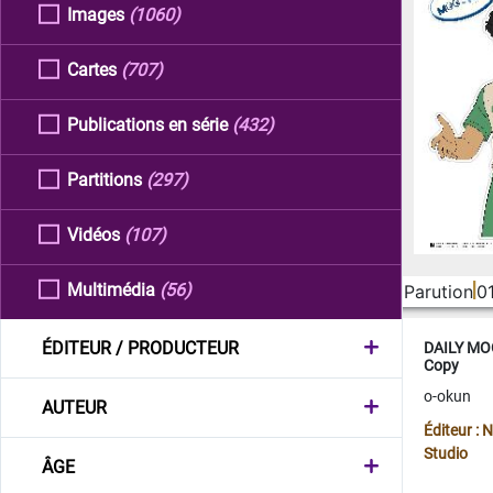
Images
(1060)
Cartes
(707)
Publications en série
(432)
Partitions
(297)
Vidéos
(107)
Multimédia
(56)
Parution
0
ÉDITEUR / PRODUCTEUR
DAILY MOO
Copy
o-okun
AUTEUR
Éditeur :
Studio
ÂGE