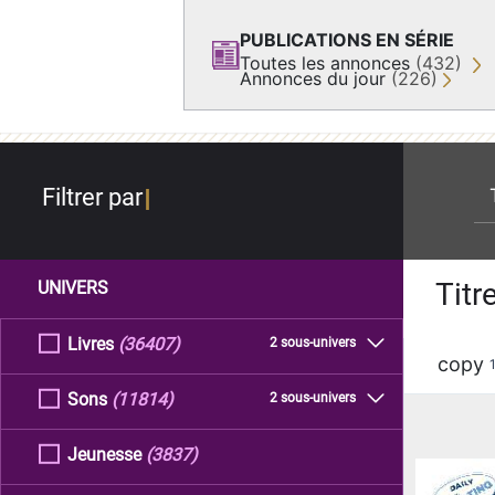
PUBLICATIONS EN SÉRIE
Toutes les annonces
(432)
Annonces du jour
(226)
re
Filtrer par
Titr
UNIVERS
Livres
(36407)
2 sous-univers
copy
Sons
(11814)
2 sous-univers
Jeunesse
(3837)