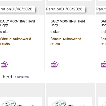
rution
01/08/2026
Parution
01/08/2026
Parut
DAILY MOO-TING : Herd
DAILY MOO-TING : Herd
DAI
Copy
Copy
Co
o-okun
o-okun
o-o
Éditeur : NukooWorld
Éditeur : NukooWorld
Édi
Studio
Studio
Stu
herd
14 résultats