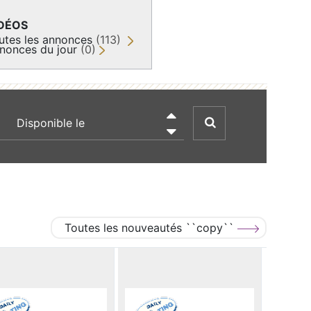
DÉOS
utes les annonces
(113)
nonces du jour
(0)
recherche par date

Toutes les nouveautés ``copy``