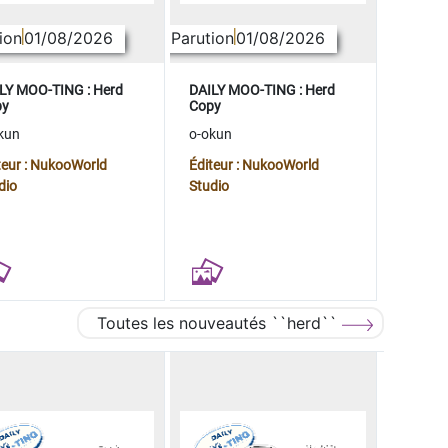
ion
01/08/2026
Parution
01/08/2026
LY MOO-TING : Herd
DAILY MOO-TING : Herd
py
Copy
kun
o-okun
teur : NukooWorld
Éditeur : NukooWorld
dio
Studio
Toutes les nouveautés ``herd``