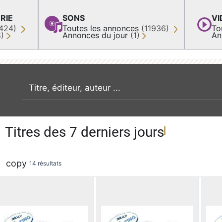
RIE
SONS
VI
424)
Toutes les annonces
(11936)
To
8)
Annonces du jour
(1)
An
recherche par mot clé
Titres des 7 derniers jours
copy
14 résultats