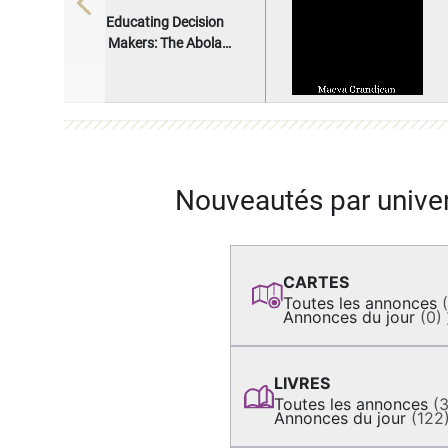
Previous
Educating Decision
Makers: The Abola
Decision-Centered
Learning FrameworkTM
for Higher Education
Nouveautés par unive
CARTES
Toutes les annonces
Annonces du jour
(0)
LIVRES
Toutes les annonces
(
Annonces du jour
(122