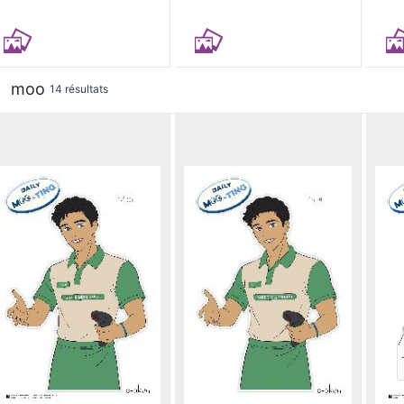
moo
14 résultats