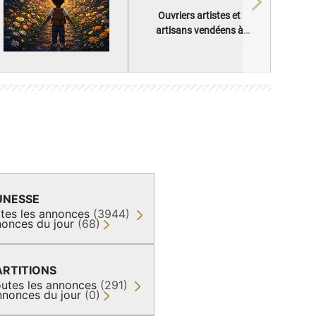
Next
Ouvriers artistes et
artisans vendéens à
l'Exposition
internationale de Paris
(1937)
UNESSE
tes les annonces
(3944)
onces du jour
(68)
ARTITIONS
utes les annonces
(291)
nnonces du jour
(0)