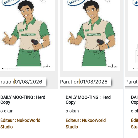
rution
01/08/2026
Parution
01/08/2026
Parut
DAILY MOO-TING : Herd
DAILY MOO-TING : Herd
DAI
Copy
Copy
Co
o-okun
o-okun
o-o
Éditeur : NukooWorld
Éditeur : NukooWorld
Édi
Studio
Studio
Stu