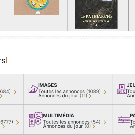
rs
IMAGES
JE
(684)
Toutes les annonces
(1089)
Tou
Annonces du jour
(11)
Ann
MULTIMÉDIA
P
36777)
Toutes les annonces
(54)
To
)
Annonces du jour
(0)
A