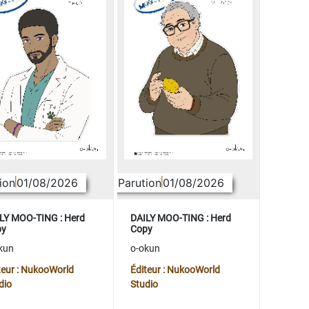
ion
01/08/2026
Parution
01/08/2026
LY MOO-TING : Herd
DAILY MOO-TING : Herd
py
Copy
kun
o-okun
teur : NukooWorld
Éditeur : NukooWorld
dio
Studio