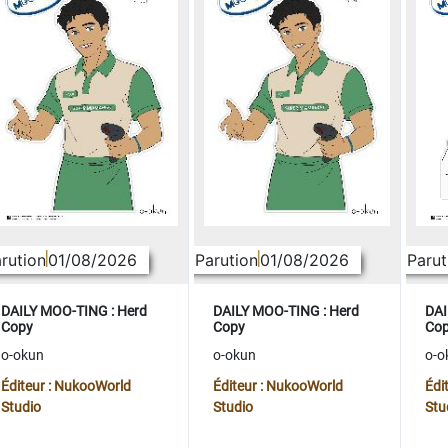
rution
01/08/2026
Parution
01/08/2026
Parut
DAILY MOO-TING : Herd
DAILY MOO-TING : Herd
DAI
Copy
Copy
Co
o-okun
o-okun
o-o
Éditeur : NukooWorld
Éditeur : NukooWorld
Édi
Studio
Studio
Stu