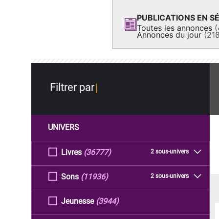
PUBLICATIONS EN SÉ
Toutes les annonces
(
Annonces du jour
(21
Filtrer par
UNIVERS
Livres
(36777)
2 sous-univers
Sons
(11936)
2 sous-univers
Jeunesse
(3944)