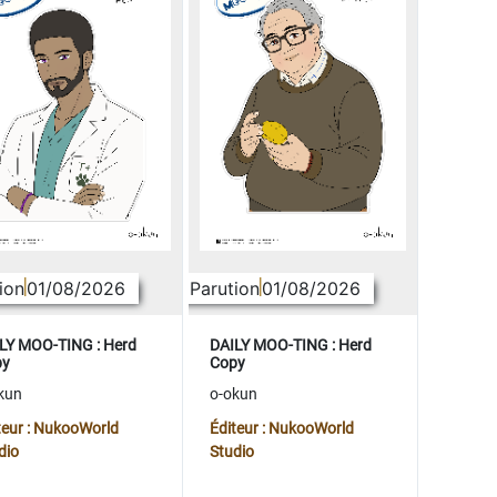
ion
01/08/2026
Parution
01/08/2026
LY MOO-TING : Herd
DAILY MOO-TING : Herd
py
Copy
kun
o-okun
teur : NukooWorld
Éditeur : NukooWorld
dio
Studio