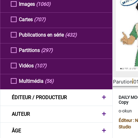
Images
(1060)
Cartes
(707)
Publications en série
(432)
Partitions
(297)
Vidéos
(107)
Multimédia
(56)
Parution
0
ÉDITEUR / PRODUCTEUR
DAILY MOO
Copy
o-okun
AUTEUR
Éditeur :
Studio
ÂGE