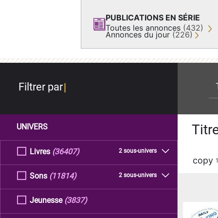
PUBLICATIONS EN SÉRIE
Toutes les annonces
(432)
Annonces du jour
(226)
re
Filtrer par
Titr
UNIVERS
Livres
(36407)
2 sous-univers
copy
Sons
(11814)
2 sous-univers
Jeunesse
(3837)