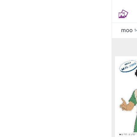
moo
1