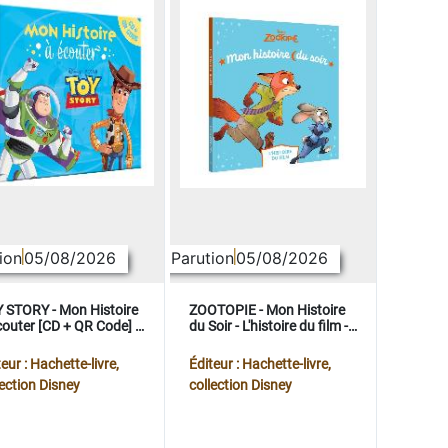
ion
05/08/2026
Parution
05/08/2026
 STORY - Mon Histoire
ZOOTOPIE - Mon Histoire
couter [CD + QR Code] -
du Soir - L'histoire du film -
ney Pixar
Disney
eur : Hachette-livre,
Éditeur : Hachette-livre,
lection Disney
collection Disney