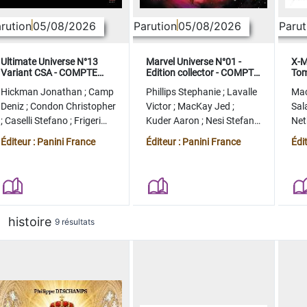
rution
05/08/2026
Parution
05/08/2026
Parut
Ultimate Universe N°13
Marvel Universe N°01 -
X-M
Variant CSA - COMPTE
Edition collector - COMPTE
Tom
FERME
FERME
col
Hickman Jonathan
;
Camp
Phillips Stephanie
;
Lavalle
Ma
Deniz
;
Condon Christopher
Victor
;
MacKay Jed
;
Sal
;
Caselli Stefano
;
Frigeri
Kuder Aaron
;
Nesi Stefano
Ne
Juan
;
Momoko Peach
;
Lopez Alvaro
Ste
Éditeur : Panini France
Éditeur : Panini France
Édi
histoire
9 résultats