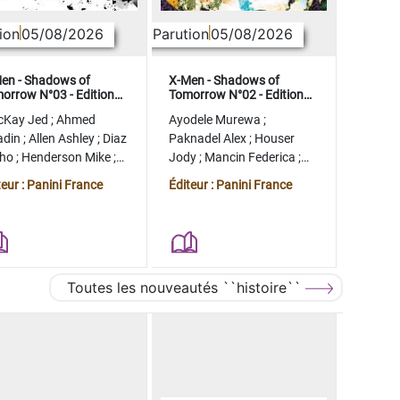
ion
05/08/2026
Parution
05/08/2026
en - Shadows of
X-Men - Shadows of
orrow N°03 - Edition
Tomorrow N°02 - Edition
lector - COMPTE FERME
collector - COMPTE FERME
cKay Jed
;
Ahmed
Ayodele Murewa
;
adin
;
Allen Ashley
;
Diaz
Paknadel Alex
;
Houser
tho
;
Henderson Mike
;
Jody
;
Mancin Federica
;
gman Ryan
Antonio Roge
;
Camagni
teur : Panini France
Éditeur : Panini France
Jacopo
Toutes les nouveautés ``histoire``