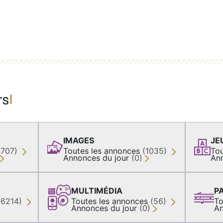
rs
IMAGES
JE
(707)
Toutes les annonces
(1035)
Tou
Annonces du jour
(0)
An
MULTIMÉDIA
P
36214)
Toutes les annonces
(56)
To
Annonces du jour
(0)
An