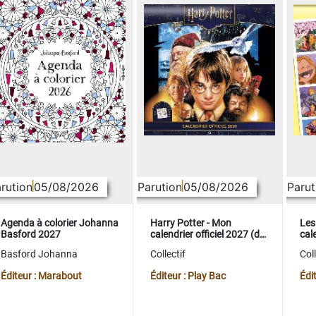
rution
05/08/2026
Parution
05/08/2026
Parut
Agenda à colorier Johanna
Harry Potter - Mon
Les
Basford 2027
calendrier officiel 2027 (de
cale
sept. 2026 à déc. 2027)
sep
Basford Johanna
Collectif
Coll
Éditeur : Marabout
Éditeur : Play Bac
Édi