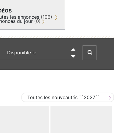
DÉOS
utes les annonces
(106)
nonces du jour
(0)
recherche par date

Toutes les nouveautés ``2027``