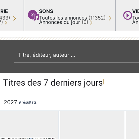
RIE
SONS
VI
433)
Toutes les annonces
(11352)
To
7)
Annonces du jour
(0)
An
recherche par mot clé
Titres des 7 derniers jours
2027
9 résultats