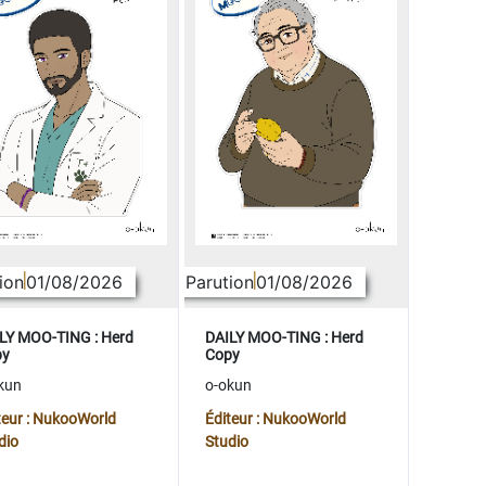
ion
01/08/2026
Parution
01/08/2026
LY MOO-TING : Herd
DAILY MOO-TING : Herd
py
Copy
kun
o-okun
teur : NukooWorld
Éditeur : NukooWorld
dio
Studio