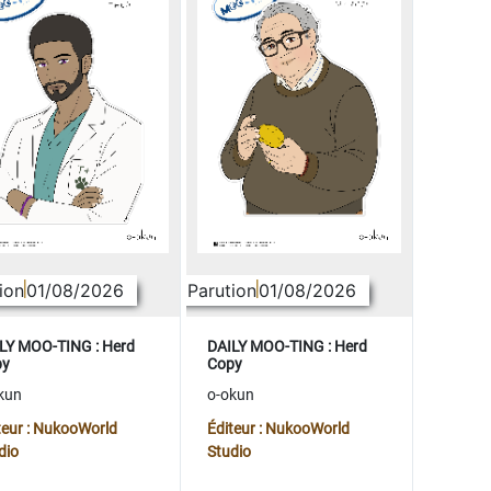
ion
01/08/2026
Parution
01/08/2026
LY MOO-TING : Herd
DAILY MOO-TING : Herd
py
Copy
kun
o-okun
teur : NukooWorld
Éditeur : NukooWorld
dio
Studio