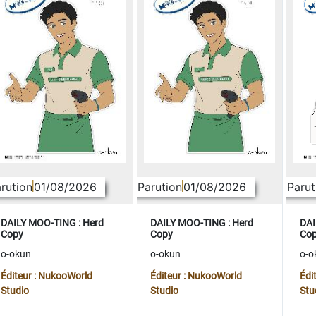
rution
01/08/2026
Parution
01/08/2026
Parut
DAILY MOO-TING : Herd
DAILY MOO-TING : Herd
DAI
Copy
Copy
Co
o-okun
o-okun
o-o
Éditeur : NukooWorld
Éditeur : NukooWorld
Édi
Studio
Studio
Stu