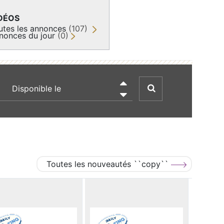
DÉOS
utes les annonces
(107)
nonces du jour
(0)
recherche par date

Toutes les nouveautés ``copy``