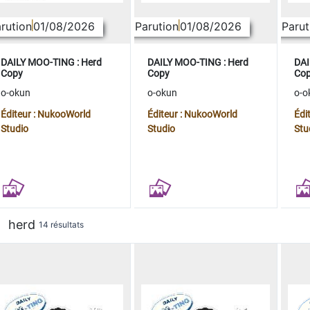
rution
01/08/2026
Parution
01/08/2026
Parut
DAILY MOO-TING : Herd
DAILY MOO-TING : Herd
DAI
Copy
Copy
Co
o-okun
o-okun
o-o
Éditeur : NukooWorld
Éditeur : NukooWorld
Édi
Studio
Studio
Stu
herd
14 résultats