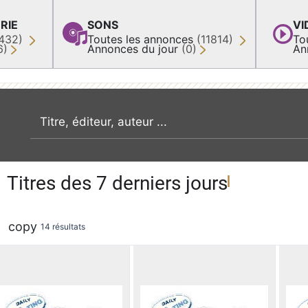
RIE
SONS
VI
432)
Toutes les annonces
(11814)
To
6)
Annonces du jour
(0)
An
recherche par mot clé
Titres des 7 derniers jours
copy
14 résultats