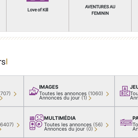
AVENTURES AU
Love of Kill
FEMININ
rs
IMAGES
JE
(707)
Toutes les annonces
(1060)
Tou
Annonces du jour
(1)
Ann
MULTIMÉDIA
P
36407)
Toutes les annonces
(56)
To
Annonces du jour
(0)
An