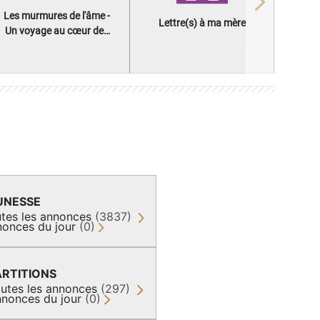
Next
Les murmures de l'âme -
Lettre(s) à ma mère
Un voyage au cœur des
questions qui façonnent
une vie
UNESSE
tes les annonces
(3837)
onces du jour
(0)
ARTITIONS
utes les annonces
(297)
nonces du jour
(0)