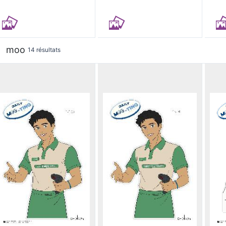
moo
14 résultats