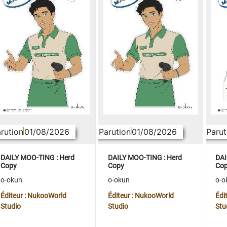
rution
01/08/2026
Parution
01/08/2026
Parut
DAILY MOO-TING : Herd
DAILY MOO-TING : Herd
DAI
Copy
Copy
Co
o-okun
o-okun
o-o
Éditeur : NukooWorld
Éditeur : NukooWorld
Édi
Studio
Studio
Stu