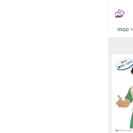
moo
1