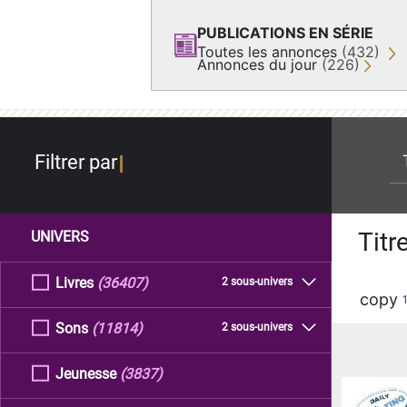
PUBLICATIONS EN SÉRIE
Toutes les annonces
(432)
Annonces du jour
(226)
re
Filtrer par
Titr
UNIVERS
Livres
(36407)
2 sous-univers
copy
Sons
(11814)
2 sous-univers
Jeunesse
(3837)