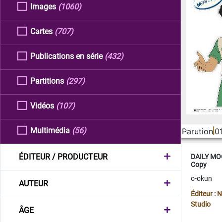
Images
(1060)
Cartes
(707)
Publications en série
(432)
Partitions
(297)
Vidéos
(107)
Multimédia
(56)
Parution
0
ÉDITEUR / PRODUCTEUR
DAILY MOO
Copy
o-okun
AUTEUR
Éditeur :
Studio
ÂGE